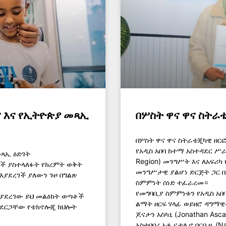
 እና የኢትዮጵያ መጻኢ
በሦስት ዋና ዋና ስትራ
በሦስት ዋና ዋና ስትራቴጂካዊ ዘር
የአዲስ አበባ ከተማ አስተዳደር ሥራ
መጻኢ ዕድገት
Region) መንግሥት እና ለአፍሪ
ቶች ያስተላለፉት የክረምት ወቅት
መንግሥታዊ ያልሆነ ድርጅት ጋር 
እያደረገች ያለውን ጉዞ በግልጽ
ስምምነት ሰነድ ተፈራረመ።
የመግባቢያ ስምምነቱን የአዲስ አ
ያደረገው ይህ መልዕክት ወጣቶች
ልማት ዘርፍ ሃላፊ ወይዘሮ ዳግማዊ
ያደርጋቸው የቴክኖሎጂ ክህሎት
ጆናታን አስካኒ (Jonathan As
አስተባባሪ አቶ ናታሊኖ ባርቢዚ (Na