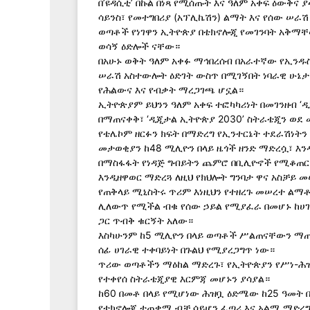
በ’ዩዳሲቲ’ በኩል በነጻ የሚሰጡት እና ዓለም አቀፍ ዕውቅና
ሳይንስ፣ የመተግበሪያ (አፕሊኬሽን) ልማት እና የሰው ሠራ
ወጣቶች የነገዋን ኢትዮጵያ በቴክኖሎጂ የመገንባት አቅማ
ወሳኝ ዕድሎች ናቸው።
በአሁኑ ወቅት ዓለም አቀፉ ማኅበረሰብ በአራተኛው የኢንዱስ
ሠራሽ አስተውሎት ዕድገት ውስጥ በሚገኝበት ነባራዊ ሁኔታ
የሕልውና እና የብቃት ማረጋገጫ ሆኗል።
ኢትዮጵያም ይህንን ዓለም አቀፍ ተፎካካሪነት በመገንዘብ ‘ዲ
በማጠናቀቅ፣ ‘ዲጂታል ኢትዮጵያ 2030’ ስትራቴጂን ወደ 
የቴሌኮም ዘርፉን ክፍት በማድረግ የኢንተርኔት ተደራሽነትን
መታወቂያን ከ48 ሚሊዮን በላይ ዜጎች ዘንድ ማድረሷ፣ እ
በማስፋፋት የነዳጅ ግብይትን ጨምሮ በቢሊዮኖች የሚቆጠር 
እንዲዘዋወር ማድረጓ ለዚህ የክህሎት ግንባታ ዋና አስቻይ 
የጠቅላይ ሚኒስትሩ ጥሪም እነዚህን የተዘረጉ መሠረተ ል
ሊለውጥ የሚችል ብቁ የሰው ኃይል የሚያፈራ በመሆኑ ከሀ
ጋር ጥብቅ ቁርኝት አለው።
እስካሁንም ከ5 ሚሊዮን በላይ ወጣቶች ሥልጠናቸውን 
ሰፊ ሀገራዊ ተቀባይነት በጉልህ የሚያረጋግጥ ነው።
ጥሪው ወጣቶችን ማዕከል ማድረጉ፣ የኢትዮጵያን የሥነ-ሕ
የተቀየሰ ስትራቴጂያዊ እርምጃ መሆኑን ያሳያል።
ከ60 በመቶ በላይ የሚሆነው ሕዝቧ ዕድሜው ከ25 ዓመት 
የቴክኖሎጂ ተጠቃሚ ብቻ ሳይሆን ፈጣሪ እና አልሚ ማድረግ