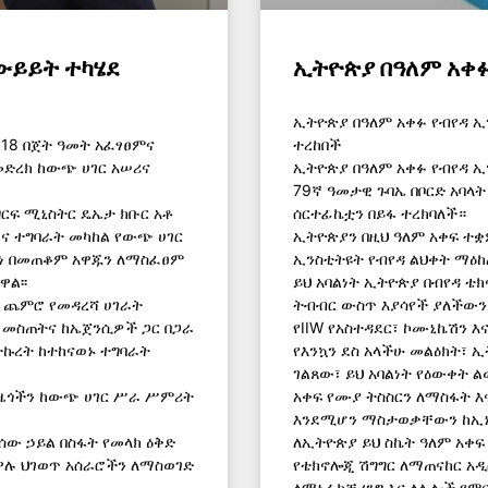
ውይይት ተካሄደ
ኢትዮጵያ በዓለም አቀፉ 
ኢትዮጵያ በዓለም አቀፉ የብየዳ ኢን
18 በጀት ዓመት አፈፃፀምና
ተረከበች
 መድረክ ከውጭ ሀገር አሠሪና
ኢትዮጵያ በዓለም አቀፉ የብየዳ ኢንስቲት
79ኛ ዓመታዊ ጉባኤ በቦርድ አባላት
ዘርፍ ሚኒስትር ዴኤታ ክቡር አቶ
ሰርተፊኬቷን በይፋ ተረክባለች።
ዋና ተግባራት መካከል የውጭ ሀገር
ኢትዮጵያን በዚህ ዓለም አቀፍ ተ
ነ በመጠቆም አዋጁን ለማስፈፀም
ኢንስቲትዩት የብየዳ ልህቀት ማዕከ
ል፡፡
ይህ አባልነት ኢትዮጵያ በብየዳ ቴክ
 ጨምሮ የመዳረሻ ሀገራት
ትብብር ውስጥ እያሳየች ያለችውን
 መስጠትና ከኤጀንሲዎች ጋር በጋራ
የIIW የአስተዳደር፣ ኮሙኒኬሽን እና
ትኩረት ከተከናወኑ ተግባራት
የእንኳን ደስ አላችሁ መልዕክት፣ 
ገልጸው፣ ይህ አባልነት የዕውቀት 
ይ ዜጎችን ከውጭ ሀገር ሥራ ሥምሪት
አቀፍ የሙያ ትስስርን ለማስፋት 
እንደሚሆን ማስታወቃቸውን ከኢኒ
የሰው ኃይል በስፋት የመላክ ዕቅድ
ለኢትዮጵያ ይህ ስኬት ዓለም አቀፍ
ተዋሉ ህገወጥ አሰራሮችን ለማስወገድ
የቴክኖሎጂ ሽግግር ለማጠናከር አዲ
ለማኑፋክቸሪንግ እና ለሌሎች የምር