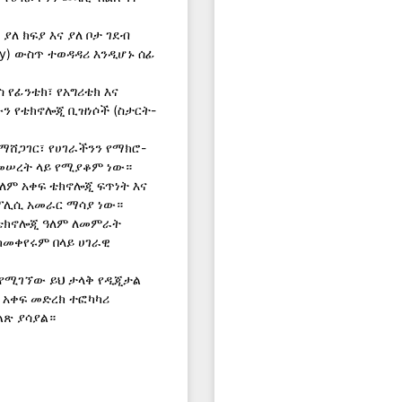
ለ ክፍያ እና ያለ ቦታ ገደብ
my) ውስጥ ተወዳዳሪ እንዲሆኑ ሰፊ
የፊንቴክ፣ የአግሪቴክ እና
ን የቴክኖሎጂ ቢዝነሶች (ስታርት-
ማሸጋገር፣ የሀገራችንን የማክሮ-
መሠረት ላይ የሚያቆም ነው።
ዓለም አቀፍ ቴክኖሎጂ ፍጥነት እና
የፖሊሲ አመራር ማሳያ ነው።
የቴክኖሎጂ ዓለም ለመምራት
መቀየሩም በላይ ሀገራዊ
የሚገኘው ይህ ታላቅ የዲጂታል
ም አቀፍ መድረክ ተፎካካሪ
ልጽ ያሳያል።