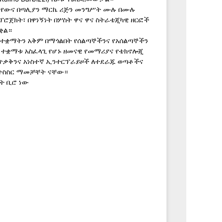
የውና በጣሊያን ማርኬ ሪጅን መንግሥት ሙሉ በሙሉ
ፕሮጀክት፣ በዋነኝነት በሦስት ዋና ዋና ስትራቴጂካዊ ዘርፎች
ቋል።
) ተቋማትን አቅም በማጎልበት የሰልጣኞችንና የአሰልጣኞችን
 ተቋማቱ አስፈላጊ የሆኑ ዘመናዊ የመማሪያና የቴክኖሎጂ
ጥቃቅንና አነስተኛ ኢንተርፕራይዞች ለተደራጁ ወጣቶችና
 ትስስር ማመቻቸት ናቸው።
ት ቢሮ ነው