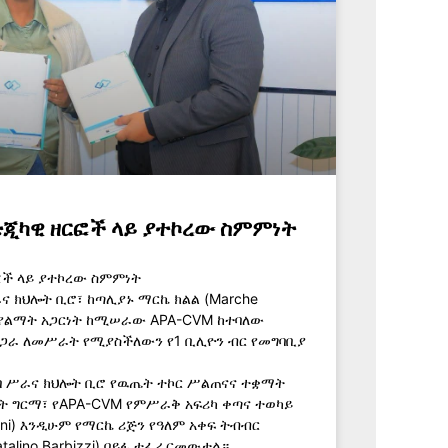
ቴጂካዊ ዘርፎች ላይ ያተኮረው ስምምነት
ፎች ላይ ያተኮረው ስምምነት
ና ክህሎት ቢሮ፣ ከጣሊያኑ ማርኬ ክልል (Marche
ካ የልማት አጋርነት ከሚሠራው APA-CVM ከተባለው
በጋራ ለመሥራት የሚያስችለውን የ1 ቢሊዮን ብር የመግባቢያ
በባ ሥራና ክህሎት ቢሮ የዉጤት ተኮር ሥልጠናና ተቋማት
ት ግርማ፣ የAPA-CVM የምሥራቅ አፍሪካ ቀጣና ተወካይ
cani) እንዲሁም የማርኬ ሪጅን የዓለም አቀፍ ትብብር
talino Barbizzi) በይፋ ተፈራርመውታል።