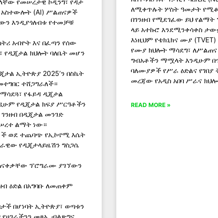
 ያላቸው የመሠረታዊ ኮዲንግ፣ የዳታ
ለሚቀጥሉት ሦስት ዓመታት የሚቆ
ሽ አስተውሎት (AI) ሥልጠናዎች
በገንዘብ የሚደገፈው ይህ የልማት 
ቸውን እንዲያጎለብቱ የተመቻቹ
ላይ አተኩሮ እንደሚንቀሳቀስ ታው
እነዚህም የቴክኒክና ሙያ (TVET
ትሪ አብዮት እና በፈጣን የሰው
የሙያ ክህሎት ማሳደግ፣ ለሥልጠና
፣ የዲጂታል ክህሎት ባለቤት መሆን
ግብአቶችን ማሟላት እንዲሁም በ
ባለሙያዎች የሥራ ዕድልና የገበያ
ጂታል ኢትዮጵያ 2025’ን በስኬት
መረጃው የአዲስ አበባ ሥራና ክህሎ
መተግበር ተሸጋግራለች።
 ማሳደጓ፣ የፋይዳ ዲጂታል
ንዲሁም የዲጂታል ክፍያ ሥርዓቶችን
READ MORE »
ገንዘብ በዲጂታል መንገድ
መሠረተ ልማት ነው።
ማቶች ወደ ተጨባጭ የኢኮኖሚ እሴት
ገራዊው የዲጂታላይዜሽን ግስጋሴ
ማጠናቀቃቸው ፕሮግራሙ ያገኘውን
ዝብ ዕድል በአግባቡ ለመጠቀም
በታች በሆነባት ኢትዮጵያ፣ ወጣቱን
 የሀገራችንን መጻኢ ብልጽግና