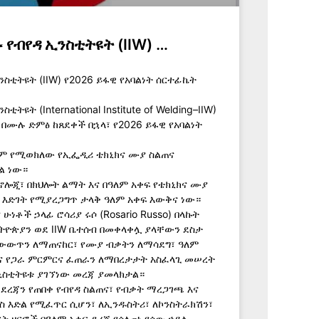
የብየዳ ኢንስቲትዩት (IIW) …
ስቲትዩት (IIW) የ2026 ይፋዊ የአባልነት ሰርተፊኬት
ዩት (International Institute of Welding–IIW)
 በሙሉ ድምፅ ከጸደቀች በኋላ፣ የ2026 ይፋዊ የአባልነት
ቋም የሚወክለው የኢፌዲሪ ቴክኒክና ሙያ ስልጠና
ል ነው።
ኖሎጂ፣ በክህሎት ልማት እና በዓለም አቀፍ የቴክኒክና ሙያ
 እድገት የሚያረጋግጥ ታላቅ ዓለም አቀፍ እውቅና ነው።
 ሁነቶች ኃላፊ ሮሳሪያ ሩሶ (Rosario Russo) በላኩት
ኢትዮጵያን ወደ IIW ቤተሰብ በመቀላቀሏ ያላቸውን ደስታ
ልውውጥን ለማጠናከር፣ የሙያ ብቃትን ለማሳደግ፣ ዓለም
እና የጋራ ምርምርና ፈጠራን ለማበረታታት አስፈላጊ መሠረት
ስቲትዩቱ ያገኘነው መረጃ ያመላክታል።
 ደረጃን የጠበቀ የብየዳ ስልጠና፣ የብቃት ማረጋገጫ እና
ስ እድል የሚፈጥር ሲሆን፣ ለኢንዱስትሪ፣ ለኮንስትራክሽን፣
ት ዘርፎች በዓለም አቀፍ ደረጃ የሰለጠነ የሰው ኃይል