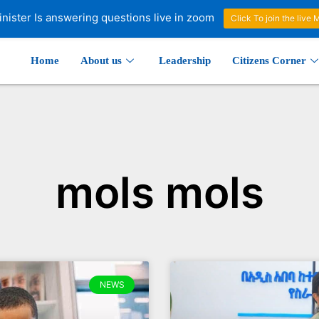
nister Is answering questions live in zoom
Click To join the live
Home
About us
Leadership
Citizens Corner
mols mols
Page
Page
Page
Page
Page
NEWS