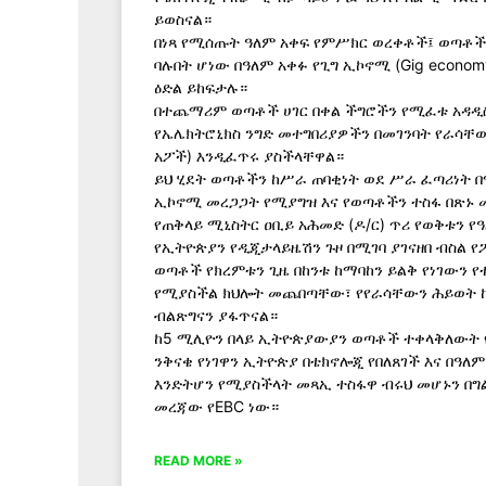
ይወስናል።
በነጻ የሚሰጡት ዓለም አቀፍ የምሥክር ወረቀቶች፤ ወጣቶች ያ
ባሉበት ሆነው በዓለም አቀፉ የጊግ ኢኮኖሚ (Gig econo
ዕድል ይከፍታሉ።
በተጨማሪም ወጣቶች ሀገር በቀል ችግሮችን የሚፈቱ አዳዲስ 
የኤሌክትሮኒክስ ንግድ መተግበሪያዎችን በመገንባት የራሳቸው
አፖች) እንዲፈጥሩ ያስችላቸዋል።
ይህ ሂደት ወጣቶችን ከሥራ ጠባቂነት ወደ ሥራ ፈጣሪነት በ
ኢኮኖሚ መረጋጋት የሚያግዝ እና የወጣቶችን ተስፋ በጽኑ 
የጠቅላይ ሚኒስትር ዐቢይ አሕመድ (ዶ/ር) ጥሪ የወቅቱን የ
የኢትዮጵያን የዲጂታላይዜሽን ጉዞ በሚገባ ያገናዘበ ብስል 
ወጣቶች የክረምቱን ጊዜ በከንቱ ከማባከን ይልቅ የነገውን 
የሚያስችል ክህሎት መጨበጣቸው፣ የየራሳቸውን ሕይወት ከ
ብልጽግናን ያፋጥናል።
ከ5 ሚሊዮን በላይ ኢትዮጵያውያን ወጣቶች ተቀላቅለውት 
ንቅናቄ የነገዋን ኢትዮጵያ በቴክኖሎጂ የበለጸገች እና በዓለ
እንድትሆን የሚያስችላት መጻኢ ተስፋዋ ብሩህ መሆኑን በግ
መረጃው የEBC ነው።
READ MORE »