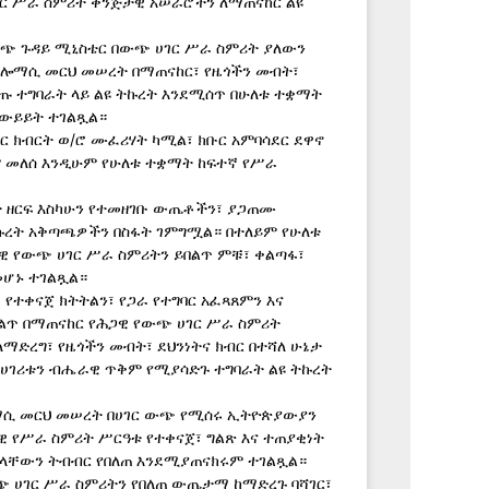
ር ሥራ ስምሪት ቅንጅታዊ አሠራሮችን ለማጠናከር ልዩ
ውጭ ጉዳይ ሚኒስቴር በውጭ ሀገር ሥራ ስምሪት ያለውን
ፕሎማሲ መርህ መሠረት በማጠናከር፣ የዜጎችን መብት፣
ጡ ተግባራት ላይ ልዩ ትኩረት እንደሚሰጥ በሁለቱ ተቋማት
 ውይይት ተገልጿል።
 ክብርት ወ/ሮ ሙፈሪሃት ካሚል፣ ክቡር አምባሳደር ደዋኖ
ም መለሰ እንዲሁም የሁለቱ ተቋማት ከፍተኛ የሥራ
 ዘርፍ እስካሁን የተመዘገቡ ውጤቶችን፣ ያጋጠሙ
ትኩረት አቅጣጫዎችን በስፋት ገምግሟል። በተለይም የሁለቱ
ዊ የውጭ ሀገር ሥራ ስምሪትን ይበልጥ ምቹ፣ ቀልጣፋ፣
መሆኑ ተገልጿል።
የተቀናጀ ክትትልን፣ የጋራ የተግባር አፈጻጸምን እና
ልጥ በማጠናከር የሕጋዊ የውጭ ሀገር ሥራ ስምሪት
ማድረግ፣ የዜጎችን መብት፣ ደህንነትና ክብር በተሻለ ሁኔታ
የሀገሪቱን ብሔራዊ ጥቅም የሚያሳድጉ ተግባራት ልዩ ትኩረት
ማሲ መርህ መሠረት በሀገር ውጭ የሚሰሩ ኢትዮጵያውያን
ዊ የሥራ ስምሪት ሥርዓቱ የተቀናጀ፣ ግልጽ እና ተጠያቂነት
ያላቸውን ትብብር የበለጠ እንደሚያጠናክሩም ተገልጿል።
ጭ ሀገር ሥራ ስምሪትን የበለጠ ውጤታማ ከማድረጉ ባሻገር፣