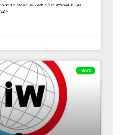
በማሳደግ የሀገሪቱን ብሔራዊ ጥቅም ለማስጠበቅ ጉልህ
ሟል።
NEWS