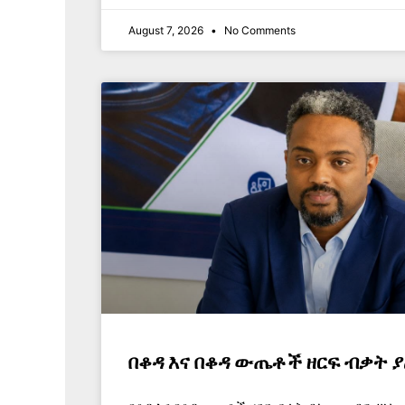
August 7, 2026
No Comments
በቆዳ እና በቆዳ ውጤቶች ዘርፍ ብቃት 