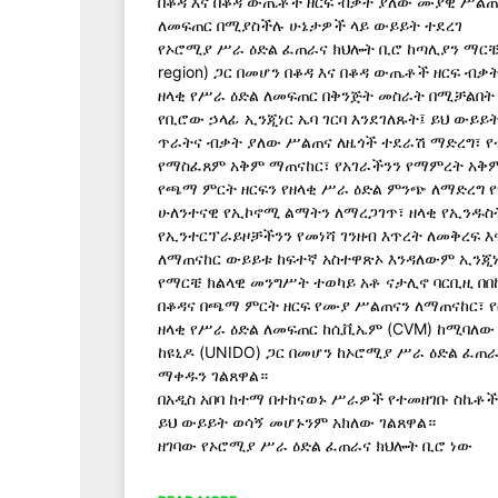
በቆዳ እና በቆዳ ውጤቶች ዘርፍ ብቃት ያለው ሙያዊ ሥልጠ
ለመፍጠር በሚያስችሉ ሁኔታዎች ላይ ውይይት ተደረገ
የኦሮሚያ ሥራ ዕድል ፈጠራና ክህሎት ቢሮ ከጣሊያን ማርቼ
region) ጋር በመሆን በቆዳ እና በቆዳ ውጤቶች ዘርፍ 
ዘላቂ የሥራ ዕድል ለመፍጠር በቅንጅት መስራት በሚቻልበት
የቢሮው ኃላፊ ኢንጂነር ኤባ ገርባ እንደገለጹት፤ ይህ ውይይ
ጥራትና ብቃት ያለው ሥልጠና ለዜጎች ተደራሽ ማድረግ፣ የ
የማስፈጸም አቅም ማጠናከር፣ የአገራችንን የማምረት አቅም
የጫማ ምርት ዘርፍን የዘላቂ ሥራ ዕድል ምንጭ ለማድረግ 
ሁለንተናዊ የኢኮኖሚ ልማትን ለማረጋገጥ፣ ዘላቂ የኢንዱስ
የኢንተርፕራይዞቻችንን የመነሻ ገንዘብ እጥረት ለመቅረፍ እ
ለማጠናከር ውይይቱ ከፍተኛ አስተዋጽኦ እንዳለውም ኢንጂነ
የማርቼ ክልላዊ መንግሥት ተወካይ አቶ ናታሊኖ ባርቢዚ 
በቆዳና በጫማ ምርት ዘርፍ የሙያ ሥልጠናን ለማጠናከር፣ የ
ዘላቂ የሥራ ዕድል ለመፍጠር ከሲቪኤም (CVM) ከሚባለው
ከዩኒዶ (UNIDO) ጋር በመሆን ከኦሮሚያ ሥራ ዕድል ፈጠ
ማቀዱን ገልጸዋል።
በአዲስ አበባ ከተማ በተከናወኑ ሥራዎች የተመዘገቡ ስኬቶ
ይህ ውይይት ወሳኝ መሆኑንም አክለው ገልጸዋል።
ዘገባው የኦሮሚያ ሥራ ዕድል ፈጠራና ክህሎት ቢሮ ነው