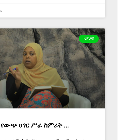
s
NEWS
 የውጭ ሀገር ሥራ ስምሪት …