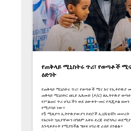
የጠቅላይ ሚኒስትሩ ጥሪ፣ የወጣቶች ሚና
ዕድገት
የጠቅላይ ሚኒስትሩ ጥሪ፣ የወጣቶች ሚና እና የኢትዮጵያ 
ጠቅላይ ሚኒስትር ዐቢይ አሕመድ (ዶ/ር) ለኢትዮጵያ ወጣ
የሥልጠና ጥሪ ሀገራችን ወደ ዕውቀት-መር የዲጂታል ዘመን 
የሚያሳይ ነው።
የ5 ሚሊዮን ኢትዮጵያውያን ኮደሮች ኢኒሼቲቭን መሠረት 
የዕረፍት ጊዜያቸውን በዓለም አቀፍ ደረጃ ተፎካካሪ ወደሚ
እንዲቀይሩት የሚያስችል ግዙፍ ሀገራዊ ራዕይ ሰንቋል።