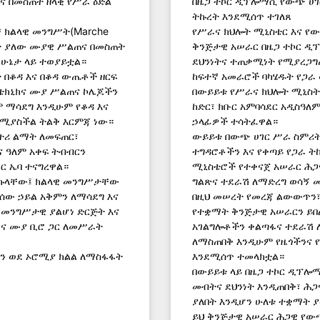
ና በመስጠት ዘላቂ የሥራ ዕድል
በዜጋ ተኮር ዲፕሎማሲ የውጭ ሀገ
ትኩረት እንደሚሰጥ ተገለጸ
 ክልላዊ መንግሥት(Marche
የሥራና ክህሎት ሚኒስቴር እና የ
ብቃት ያለው ሙያዊ ሥልጠና በመስጠት
ቅንጅታዊ አሠራር በዜጋ ተኮር ዲ
 ሁኔታ ላይ ተወያይቷል።
ደህንነትና ተጠቃሚነት የሚያረጋግ
ት በቆዳ እና በቆዳ ውጤቶች ዘርፍ
ከፍተኛ አመራሮች ባካሄዱት የጋራ
ቴክኒክና ሙያ ሥልጠና ኮሌጆችን
በውይይቱ የሥራና ክህሎት ሚኒስትር
 ማሳደግ እንዲሁም የቆዳ እና
ከድር፣ ክቡር አምባሳደር አዲስዓለ
የሚያስችል ትልቅ እርምጃ ነው።
ኃላፊዎች ተሳትፈዋል።
ትሪ ልማት ለመፍጠር፣
ውይይቱ በውጭ ሀገር ሥራ ስምሪት
ና ዓለም አቀፍ ትብብርን
ተግዳሮቶችን እና የቀጣይ የጋራ 
ር ኤባ ተናግረዋል።
ሚኒስቴሮች የተቀናጀ አሠራር ሕጋ
በበኩላቸው፤ ክልላዊ መንግሥታቸው
ግልጽና ተደራሽ ለማድረግ ወሳኝ 
ሰው ኃይል አቅምን ለማሳደግ እና
በዚህ መሠረት የመረጃ ልውውጥን፣ 
 መንግሥታዊ ያልሆነ ድርጅት እና
የተቋማት ቅንጅታዊ አሠራርን ይበ
ራና ሙያ ቢሮ ጋር ለመሥራት
አገልግሎቶችን ቀልጣፋና ተደራሽ ለ
ለማስጠበቅ እንዲሁም የዜጎችንና 
ችን ወደ ኦሮሚያ ክልል ለማስፋፋት
እንደሚሰጥ ተመላክቷል።
በውይይቱ ላይ በዜጋ ተኮር ዲፕሎ
መብትና ደህንነት እንዲጠበቅ፣ ሕጋ
ያለበት እንዲሆን ሁለቱ ተቋማት 
ይህ ቅንጅታዊ አሠራር ሕጋዊ የው