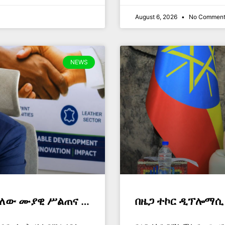
August 6, 2026
No Comment
NEWS
ያለው ሙያዊ ሥልጠና …
በዜጋ ተኮር ዲፕሎማሲ