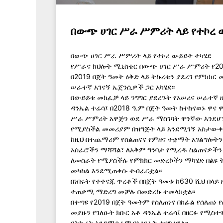
በውጭ ሀገር ሥራ ሥምሪት ላይ የተኮረ 
በውጭ ሀገር ሥራ ሥምሪት ላይ የተኮረ ውይይት ተካሄደ
የሥራና ክህሎት ሚኒስቴር በውጭ ሀገር ሥራ ሥምሪት የ20
በ2019 በጀት ዓመት ዕቅድ ላይ ትኩረቱን ያደረገ የምክክር
ሠራተኛ አገናኝ ኤጀንሲዎች ጋር አካሄደ፡፡
በውይይቱ መክፈቻ ላይ ንግግር ያደረጉት የአሠሪና ሠራተኛ 
ዳንኤል ተሬሳ፤ በ2018 ዓ.ም በጀት ዓመት ከተከናወኑ ዋና 
ሥራ ሥምሪት አዋጅን ወደ ሥራ ማስገባት ዋንኛው እንደሆ
የሚያስችል መመሪያም በዝግጅት ላይ እንደሚገኝ አስታውቀዋ
ከዚህ በተጨማሪም የስልጠናና የምዘና ተቋማት አገልግሎትን
አሰራሮችን ማሻሻል፣ ለአቅም ግንባታ የሚረዱ ስልጠናዎችን
ለመስራት የሚያስችሉ የምክክር መድረኮችን ማካሄድ በልዩ 
መካከል እንደሚጠቀሱ ተብራርቷል፡፡
በነበሩት የተቀናጁ ጥረቶች በበጀት ዓመቱ ከ630 ሺህ በላ
ተጠቃሚ ማድረግ መቻሉ በመድረኩ ተመላክቷል፡፡
በቀጣዩ የ2019 በጀት ዓመትም የሰለጠነና በከፊል የሰለጠነ 
መያዙን የገለፁት ክቡር አቶ ዳንኤል ተሬሳ፤ በዘርፉ የሚስ
በትኩረት እንደሚሰራም በአፅንኦት ተናግረዋል፡፡