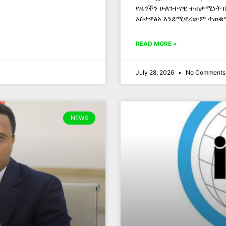
የዜጎችን ሁለንተናዊ ተጠቃሚነት 
አስተዋፅኦ እንደሚኖረውም ተጠቁ
READ MORE »
July 28, 2026
No Comments
NEWS