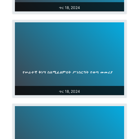
ጥር 18, 2024
የሠራተኛ ቅነሣ ስለሚፈፀምበት ሥነስርዓት የወጣ መመሪያ
ጥር 18, 2024