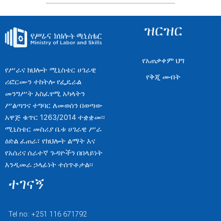
ዝርዝር
የአጠቃቀም ህግ
የሥራና ክህሎት ሚኒስቴር ሀገራዊ
የቅጂ መብት
ሪፎርሙን ተከትሎ የፌዴራል
መንግሥት አስፈፃሚ አካላትን
ሥልጣንና ተግባር ለመወሰን በወጣው
አዋጅ ቁጥር 1263/2014 ተቋቋመ፡፡
ሚኒስቴር መስሪያ ቤቱ ሀገራዊ ሥራ
ዕድል ፈጠራ፣ የክህሎት ልማት እና
የአሰሪና ሰራተኛ ጉዳዮችን በበላይነት
እንዲመራ ኃላፊነት ተሰጥቶታል፡፡
ተገናኝ
Tel no: +251 116 671792