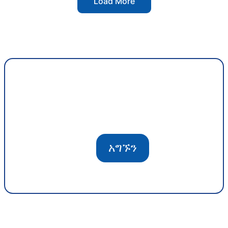
Load More
አግኙን