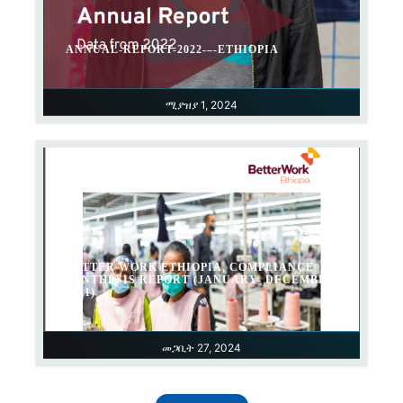
ANNUAL-REPORT-2022-–-ETHIOPIA
ሚያዝያ 1, 2024
BETTER WORK ETHIOPIA, COMPLIANCE
SYNTHESIS REPORT (JANUARY- DECEMBER
2021)
መጋቢት 27, 2024