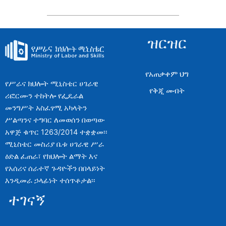
ዝርዝር
የአጠቃቀም ህግ
የሥራና ክህሎት ሚኒስቴር ሀገራዊ
የቅጂ መብት
ሪፎርሙን ተከትሎ የፌዴራል
መንግሥት አስፈፃሚ አካላትን
ሥልጣንና ተግባር ለመወሰን በወጣው
አዋጅ ቁጥር 1263/2014 ተቋቋመ፡፡
ሚኒስቴር መስሪያ ቤቱ ሀገራዊ ሥራ
ዕድል ፈጠራ፣ የክህሎት ልማት እና
የአሰሪና ሰራተኛ ጉዳዮችን በበላይነት
እንዲመራ ኃላፊነት ተሰጥቶታል፡፡
ተገናኝ