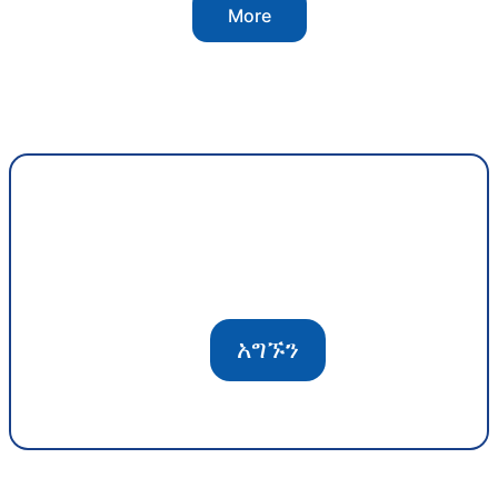
More
አግኙን