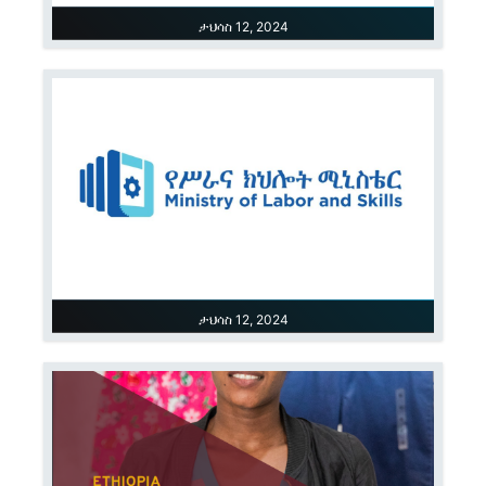
ታህሳስ 12, 2024
የሥራና ክህሎት ሚኒስቴር የ2016 በጀት አመት የበጀት
አጠቃቀም መግለጫ
ታህሳስ 12, 2024