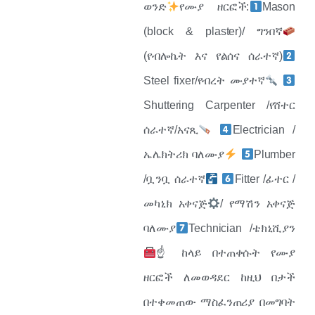
ወንድ
የሙያ ዘርፎች:
Mason
(block & plaster)/ ግንበኛ
(የብሎኬት እና የልሰና ሰራተኛ)
Steel fixer/የብረት ሙያተኛ
Shuttering Carpenter /የሸተር
ሰራተኛ/አናጺ
Electrician /
ኤሌክትሪክ ባለሙያ
Plumber
/ቧንቧ ሰራተኛ
Fitter /ፊተር /
መካኒክ አቀናጅ
/ የማሽን አቀናጅ
ባለሙያ
Technician /ቴክኒሺያን
☝
ከላይ በተጠቀሱት የሙያ
ዘርፎች ለመወዳደር ከዚህ በታች
በተቀመጠው ማስፈንጠሪያ በመግባት