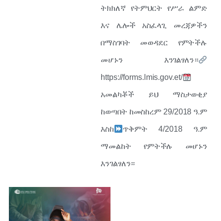
ትክክለኛ የትምህርት የሥራ ልምድ
እና ሌሎች አስፈላጊ መረጃዎችን
በማስገባት መወዳደር የምትችሉ
መሆኑን እንገልፃለን።
https://forms.lmis.gov.et/
አመልካቾች ይህ ማስታወቂያ
ከወጣበት ከመስከረም 29/2018 ዓ.ም
እስከ
ጥቅምት 4/2018 ዓ.ም
ማመልከት የምትችሉ መሆኑን
እንገልፃለን።