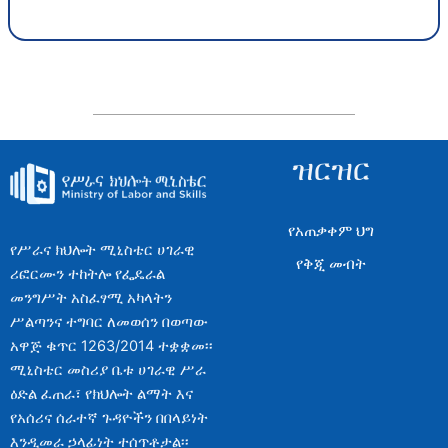
ዝርዝር
የአጠቃቀም ህግ
የሥራና ክህሎት ሚኒስቴር ሀገራዊ
የቅጂ መብት
ሪፎርሙን ተከትሎ የፌዴራል
መንግሥት አስፈፃሚ አካላትን
ሥልጣንና ተግባር ለመወሰን በወጣው
አዋጅ ቁጥር 1263/2014 ተቋቋመ፡፡
ሚኒስቴር መስሪያ ቤቱ ሀገራዊ ሥራ
ዕድል ፈጠራ፣ የክህሎት ልማት እና
የአሰሪና ሰራተኛ ጉዳዮችን በበላይነት
እንዲመራ ኃላፊነት ተሰጥቶታል፡፡