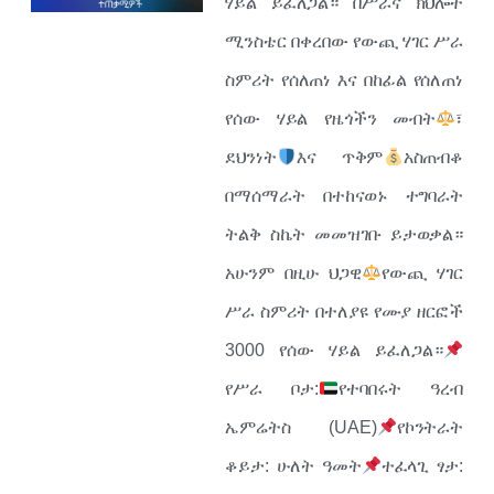
ሃይል ይፈለጋል። በሥራና ክህሎት
ሚንስቴር በቀረበው የውጪ ሃገር ሥራ
ስምሪት የሰለጠነ እና በከፊል የሰለጠነ
የሰው ሃይል የዜጎችን መብት
፣
ደህንነት
እና ጥቅም
አስጠብቆ
በማሰማራት በተከናወኑ ተግባራት
ትልቅ ስኬት መመዝገቡ ይታወቃል።
አሁንም በዚሁ ህጋዊ
የውጪ ሃገር
ሥራ ስምሪት በተለያዩ የሙያ ዘርፎች
3000 የሰው ሃይል ይፈለጋል።
የሥራ ቦታ:
የተባበሩት ዓረብ
ኤምሬትስ (UAE)
የኮንትራት
ቆይታ: ሁለት ዓመት
ተፈላጊ ፃታ: