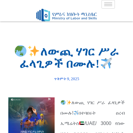
Skip
to
content
ለውጪ ሃገር ሥራ
ፈላጊዎች በሙሉ!
ጥቅምት 9, 2025
ለውጪ ሃገር ሥራ ፈላጊዎች
በሙሉ!
በተባበሩት ዐረብ
ኤሜሬትስ
/UAE/ 3000 የሰው