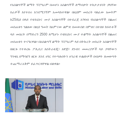
የአሰልጣኞች ልማት ፕሮግራም በመሆኑ አሰልጣኞች ለማብቃት ተከታታይነት ያላቸው
ስራዎች እየተሰሩ እንደሚገኝም አመላክተዋል፡፡ በዚህም መሰረት ባለፈው አመትም
ከ25ሺህ በላይ የቴክኒክና ሙያ አሰልጣኞች በተደራጀ አግባብ የአሰልጣኞች ስልጠና
መሰጠቱን ገልጸው በዚህ ዓመት ከአምናው ልምድ በመውሰድ በምዘና በተለዩ ክፍተቶች
ላይ መሰረት በማድረግ 2500 ለሚሆኑ የቴክኒክና ሙያ ተቋማት አሰልጣኞች ስልጠና
መሰጠቱን ተናግረዋል፡፡ በአሰልጣኝ ልማት ፕሮግራም ላይ በትኩረት መስራት አሰልጣኞች
በዘርፉ የተቀረጹ ፖሊሲና እስትራቴጂ፣ አዋጅ፣ ደንብና መመሪያዎች ላይ ያላቸውን
ግንዛቤ በማሳደግ ዘርፉ እንደ ሀገር የተጣሉበትን ሀገራዊ ተልዕኮዎች በብቃት ለመወጣት
ተጨማሪ አቅም ይፈጥርላቸዋል ብለዋል፡፡