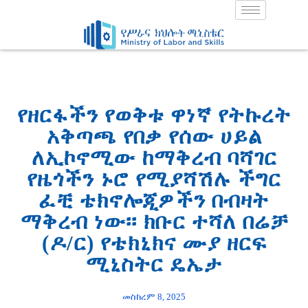
Skip
to
content
የዘርፋችን የወቅቱ ዋነኛ የትኩረት
አቅጣጫ የበቃ የሰው ሀይል
ለኢኮኖሚው ከማቅረብ ባሻገር
የዜጎችን ኑሮ የሚያሻሽሉ ችግር
ፈቺ ቴክኖሎጂዎችን በብዛት
ማቅረብ ነው፡፡ ክቡር ተሻለ በሬቻ
(ዶ/ር) የቴክኒክና ሙያ ዘርፍ
ሚኒስትር ዴኤታ
መስከረም 8, 2025