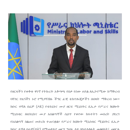
የዘርፋችን የወቅቱ ዋነኛ የትኩረት አቅጣጫ የበቃ የሰው ሀይል ለኢኮኖሚው ከማቅረብ
ባሻገር የዜጎችን ኑሮ የሚያሻሽሉ ችግር ፈቺ ቴክኖሎጂዎችን በብዛት ማቅረብ ነው፡፡
ክቡር ተሻለ በሬቻ (ዶ/ር) የቴክኒክና ሙያ ዘርፍ ሚኒስትር ዴኤታ የሥራና ክህሎት
ሚኒስቴር ለቴክኒክና ሙያ አሰልጣኞች ሲሰጥ የቆየው ክፍተትን መሰረት ያደረገ
የአሰልጣኝ ስልጠና መድረክ ተጠናቋል፡፡ የሥራና ክህሎት ሚኒስቴር ሚኒስትር ዴኤታ
ክቡር ተሻለ በሬቻ(ዶ/ር) በማጠቃለያ መርሃ ግብሩ ላይ ባስተላለፉት መልዕክት፤ ጠዘርፉ