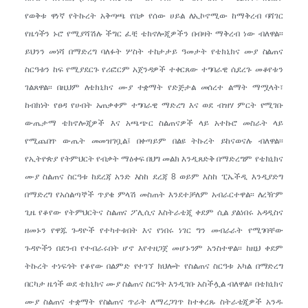
የወቅቱ ዋነኛ የትኩረት አቅጣጫ የበቃ የሰው ሀይል ለኢኮኖሚው ከማቅረብ ባሻገር
የዜጎችን ኑሮ የሚያሻሽሉ ችግር ፈቺ ቴክኖሎጂዎችን በብዛት ማቅረብ ነው ብለዋል፡፡
ይህንን መነሻ በማድረግ ባለፉት ሦስት ተከታታይ ዓመታት የቴክኒክና ሙያ ስልጠና
ስርዓቱን ከፍ የሚያደርጉ የሪፎርም አጀንዳዎች ተቀርጸው ተግባራዊ ሲደረጉ መቆየቱን
ገልጸዋል፡፡ በዚህም ለቴክኒክና ሙያ ተቋማት የድጅታል መሰረተ ልማት ማሟላት፣
ከብክነት የፀዳ የሀብት አጠቃቀም ተግባራዊ ማድረግ እና ወደ ብዝሃ ምርት የሚገቡ
ውጤታማ ቴክኖሎጂዎች እና አጫጭር ስልጠናዎች ላይ አተኩሮ መስራት ላይ
የሚጨበጥ ውጤት መመዝገቧል፤ በቀጣይም በልዩ ትኩረት ይከናወናሉ ብለዋል፡፡
የኢትዮጵያ የትምህርት የብቃት ማዕቀፍ በህግ መልክ እንዲጸድቅ በማድረግም የቴክኒክና
ሙያ ስልጠና ስርዓቱ ከደረጃ አንድ እስከ ደረጃ 8 ወይም እስከ ፒኤችዲ እንዲያድግ
በማድረግ የአሰልጣኞች ጥያቄ ምላሽ መስጠት እንደተቻለም አብራርተዋል፡፡ ለረዥም
ጊዜ የቆየው የትምህርትና ስልጠና ፖሊሲና እስትራቴጂ ቀደም ሲል ያልነበሩ አዳዲስና
ዘመኑን የዋጁ ጉዳዮች የተካተቱበት እና የነበሩ ነገር ግን መብራራት የሚገባቸው
ጉዳዮችን በደንብ የተብራሩበት ሆኖ እየተዘጋጀ መሆኑንም አንስተዋል፡፡ ከዚህ ቀደም
ትኩረት ተነፍጎት የቆየው በልምድ የተገኘ ክህሎት የስልጠና ስርዓቱ አካል በማድረግ
በርካታ ዜጎች ወደ ቴክኒክና ሙያ ስልጠና ስርዓት እንዲገቡ አስችሏል ብለዋል፡፡ በቴክኒክና
ሙያ ስልጠና ተቋማት የስልጠና ጥራት ለማረጋገጥ ከተቀረጹ ስትራቴጂዎች አንዱ