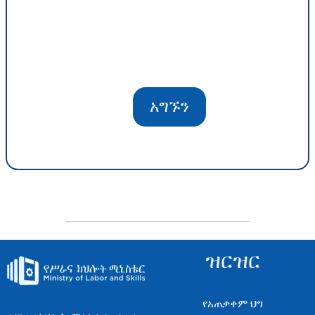
አግኙን
ዝርዝር
የአጠቃቀም ህግ