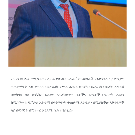
ሥራና ክህሎት ሚኒስቴር ተሰታፊ የሆነበት የሴቶችና የወጣቶች የፋይናንስ ኢኮኖሚያዊ
ተጠቃሚነት ላይ ያተኮረ ‹‹የአፍሪካ የሥራ ፈጠራ ፎረም›› በአፍሪካ ህብረት አዳራሽ
በመካሄድ ላይ ይገኛል፡፡ ፎረሙ አፍሪካውያን ሴቶችና ወጣቶች በፍጥነት እያደገ
ከሚገኘው ከዲጂታል ኢኮኖሚ በፍትሃዊነት ተጠቃሚ እንዲሆኑ በሚያስችሉ አጀንዳዎች
ላይ በዋነኝነት በማተኮር እንደሚካሄድ ተገልጿል፡፡