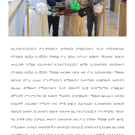
የኢንተርፕረነርሺፕ ሥነ-ምህዳሩን ለማስፋት የሚደረገውን ጥረት የሚያሳድገው
የፐብሊክ ሰርቪስ ኢኖቬሽን ማዕከል ሥራ ጀመረ የሥራና ክህሎት ሚኒስትር ክብርት
ሙፈሪሃት ካሚል፣ የኢትዮጵያ ኢንተርፕረነርሺፕ ልማት ኢንስቲትዩት ያስገነባውን
የፐብሊክ ሰርቪስ ኢኖቬሽን ማዕከል መርቀው በይፋ ወደ ሥራ አስገብተዋል። ማዕከሉ
በሀገሪቱ የሥራ ፈጠራ ሥነ-ምህዳሩን ለማስፋትና የመንግስት አገልግሎት አሰጣጥን
በፈጠራ ለማዘመን የሚደረገውን ጥረት በከፍተኛ ደረጃ እንደሚያግዝ ተገልጿል።
በምርቃት ሥነ-ሥርዓቱ ላይ ክብርት ሚኒስትር እንደገለፁት፤ ማዕከሉ ለፈጠራና አዳዲስ
እሳቤዎች መፈለቂያ የሚሆን ነጻና ምቹ ከባቢን ይፈጥራል። ኢንስቲትዩቱ ከተለያዩ
ባለድርሻ አካላት ጋር በመሆን ላለፉት ዓመታት በኢንተርፕረነርሺፕ ሥነ-ምህዳር ግንባታ
ላይ ደማቅ አሻራ እያሳረፈ መሆኑን አውስተው ወደ ሥራ የገባው ማዕከል ዜጎች ለሀገር
የሚጠቅሙ አዳዲስ መፍትሄዎችን በተቀናጀና በተደራጀ አግባብ እንዲያፈልቁ ሰፊ ዕድል