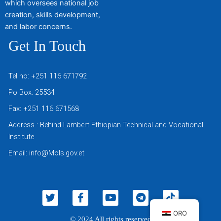
which oversees national job
creation, skills development,
and labor concerns.
Get In Touch
Tel no: +251 116 671792
Po Box: 25534
Fax: +251 116 671568
Address : Behind Lambert Ethiopian Technical and Vocational
Institute
Email: info@Mols.gov.et
T
F
Y
T
T
w
a
o
e
i
i
c
u
l
k
ORO
© 2024 All rights reserved