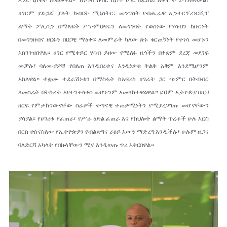
እንደሚከፍት ጠቁመዋል። “ለሃሳብ ክብር ሲሰጥ ሀገር በፈጠራ አቅሞች ይጥለቀለቃል፣
ሀገርም ያድጋል” ያሉት ክብርት ሚኒስትር፣ መንግስት የብሔራዊ ኢንተርፕረነርሺፕ
ልማት ፖሊሲን በማጽደቅ ሥነ-ምህዳሩን ለመገንባት የወሰነው የሃሳብን ክቡርነት
በመገንዘብና ዘርፉን በህጋዊ ማዕቀፍ ለመምራት ካለው ጽኑ ቁርጠኝነት የተነሳ መሆኑን
አስገንዝበዋል። ሀገር የሚቀይር ሃሳብ ይዘው የሚለፉ ዜጎችን በተቋም ደረጃ መደገፍ
መቻሉ፣ ባለሙያዎቹ የበለጠ እንዲበረቱና እንዲነቃቁ ትልቅ አቅም እንደሚሆንም
አክለዋል። ተቋሙ ተደራሽነቱን በማስፋት ከአፍሪካ ሀገራት ጋር ጭምር በትብብር
ለመስራት በትኩረት እየተንቀሳቀሰ መሆኑንም አመላክተዋልዋል። ይህም ኢትዮጵያ በዚህ
ዘርፍ የምታከናውናቸው ስራዎች ቀጣናዊ ተጠቃሚነትን የሚያረጋግጡ መሆናቸውን
ያሳያል። የሀገሪቱ የፈጠራ፣ የሥራ ዕድል ፈጠራ እና የክህሎት ልማት ጥረቶች ሁሉ እርስ
በርስ ተሰናስለው የኢትዮጵያን የብልጽግና ራዕይ እውን ማድረግ እንዲችሉ፣ ሁሉም ዜጋና
ባለድርሻ አካላት የበኩላቸውን ሚና እንዲወጡ ጥሪ አቅርበዋል።