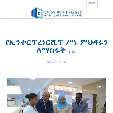
Skip
to
content
የኢንተርፕረነርሺፕ ሥነ-ምህዳሩን
ለማስፋት …
May 20, 2026