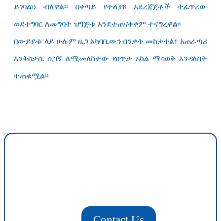
ይገባል›› ብለዋል፡፡ በቀጣይ የተለያዩ አደረጃጀቶች ተፈጥረው
ወደተግባር ለመግባት ዝግጅቱ እንደተጠናቀቀም ተናግረዋል፡፡
በውይይቱ ላይ ሁሉም ዜጋ አካባቢውን በንቃት መከታተል፤ አጠራጣሪ
እንቅስቃሴ ሲገኝ ለሚመለከተው የፀጥታ አካል ማሳወቅ እንዳለበት
ተጠቁሟል፡፡
Contact Us