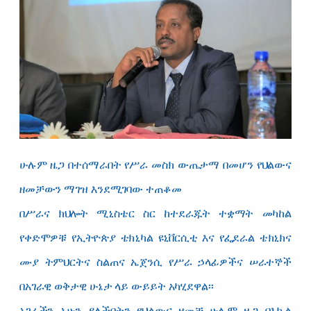
ሁሉም ዜጋ በተሰማራበት የሥራ መስክ ውጤታማ በመሆን የህልውና
ዘመቻውን ማገዝ እንደሚገባው ተጠቆመ
በሥራና ክህሎት ሚኒስቴር ስር ከተደራጁት ተቋማት መካከል
የቀድሞዎቹ የኢትዮጵያ ቴክኒካል ዩኒቨርሲቲ እና የፌደራል ቴክኒክና
ሙያ ትምህርትና ስልጠና ኤጀንሲ የሥራ ኃላፊዎችና ሠራተኞች
በአገራዊ ወቅታዊ ሁኔታ ላይ ውይይት አካሂደዋል፡፡
አገራችን አሁን ያለችበትን የህልውና ዘመቻ ሁሉም ዜጋ በእኩል