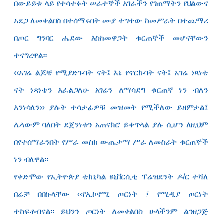
በውይይቱ ላይ የተሳተፉት ሠራተኞች አገራችን የገጠማትን የህልውና
አደጋ ለመቀልበስ በተሰማሩበት ሙያ ተግተው ከመሥራት በተጨማሪ
በጦር ግንባር ሔደው እስከመዋጋት ቁርጠኞች መሆናቸውን
ተናግረዋል፡፡
‹‹አገሬ ልጆቼ የሚያድጉባት ናት፤ እኔ የኖርኩባት ናት፤ አገሬ ነጻነቴ
ናት ነጻነቴን እፈልጋለሁ አገሬን ለማሳደግ ቁርጠኛ ነን ብለን
እንነሳለን›› ያሉት ተሳታፊዎቹ መዝመት የሚችለው ይዘምታል፤
ሌላውም ባለበት ደጀንነቱን አጠናክሮ ይቀጥላል ያሉ ሲሆን ለዚህም
በየተሰማራንበት የሥራ መስክ ውጤታማ ሥራ ለመስራት ቁርጠኞች
ነን ብለዋል፡፡
የቀድሞው የኢትዮጵያ ቴክኒካል ዩኒቨርሲቲ ፕሬዝደንት ዶ/ር ተሻለ
በሬቻ በበኩላቸው ‹‹የኢኮኖሚ ጦርነት ፤ የሚዲያ ጦርነት
ተከፍቶብናል፡፡ ይህንን ጦርነት ለመቀልበስ ሁላችንም ልንዘጋጅ