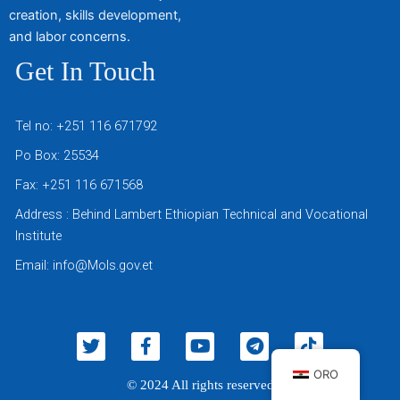
creation, skills development,
and labor concerns.
Get In Touch
Tel no: +251 116 671792
Po Box: 25534
Fax: +251 116 671568
Address : Behind Lambert Ethiopian Technical and Vocational
Institute
Email: info@Mols.gov.et
T
F
Y
T
T
w
a
o
e
i
i
c
u
l
k
ORO
© 2024 All rights reserved
t
e
t
e
t