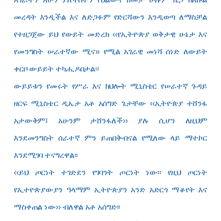
መረዳት እንዲችል እና ለድጋፉም የድርሻውን እንዲወጣ ለማስቻል
የተዘጋጀው ይህ የውይት መድረክ ‹‹የኢትዮጵያ ወቅታዊ ሁኔታ እና
የመንግስት ሠራተኛው ሚና›› የሚል አገራዊ መነሻ ሰነድ ለውይት
ቀርቦ ውይይት ተካሒዶበታል፡፡
ውይይቱን የመሩት የሥራ እና ክህሎት ሚኒስቴር የሠራተኛ ጉዳይ
ዘርፍ ሚኒስቴር ዲኤታ አቶ አሰግድ ጌታቸው ‹‹ኢትዮጵያ ተሸንፋ
አታውቅም፤ አሁንም ታሸንፋለች›› ያሉ ሲሆን ለዚህም
እንደመንግስት ሰራተኛ ምን ይጠበቅብናል የሚለው ላይ ማተኮር
እንደሚገባ ተናግረዋል፡፡
‹‹ይህ ጦርነት ተገድደን የገባንት ጦርነት ነው፡፡ የዚህ ጦርነት
የኢተዮጵያውያን ዓላማም ኢትዮጵያን አንድ አድርጎ ማቆየት እና
ማስቀጠል ነው›› ብለዋል አቶ አሰግድ፡፡