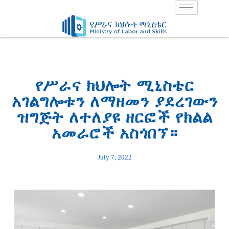
Skip
to
content
የሥራና ክህሎት ሚኒስቴር
አገልግሎቱን ለማዘመን ያደረገውን
ዝግጅት ለተለያዩ ዘርፎች የክልል
አመራሮች አስጎበኘ።
July 7, 2022