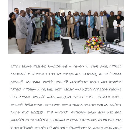
የሥራና ክህሎት ሚኒስቴር አመራሮች ተቋሙ የዘመኑን ቴክኖሎጂ ታሳቢ በማድረግ
ለአገልግሎት ምቹ የሆነውን ህንፃ እና ያበለፀጋቸውን የቴክኖሎጂ ውጤቶች ለክልል
አመራሮች እና ተጠሪ ተቋማት ኃላፊዎች አስጎብኝቷል። በአዲስ አበባ በተለምዶ
ላምበረት በሚባለው አካባቢ ከዚህ ቀደም ቴክኒክና ሙያ ኤጀንሲ ሲገለገልበት የነበረውን
ሕንፃ ለሥራው በሚመች መልኩ መዘጋጀቱን የሥራና ክህሎት ሚኒስትር ክብርት
ሙፈሪሃት ካሚል የገለፁ ሲሆን ቦታው ዘመናዊ የቢሮ አስተሳሰብን የያዘ እና ደረጃውን
ለጠበቀ የቢሮ አደረጃጀት ምቹ መሆኑንም ተናግረዋል፡፡ አዲሱ ሕንፃ አገር በቀል
ቁሳቁሶችን እና የወጣቶችን ፈጠራ በመጠቀም የሥራ ባህል ማዳበርን እና የክህሎት ፅንሰ
ሃሳብን በማጎልበት መዘጋጀቱንም ጠቅሰዋል ፡፡ ምርታማነትን እና ፈጠራን ታሳቢ አድርጎ