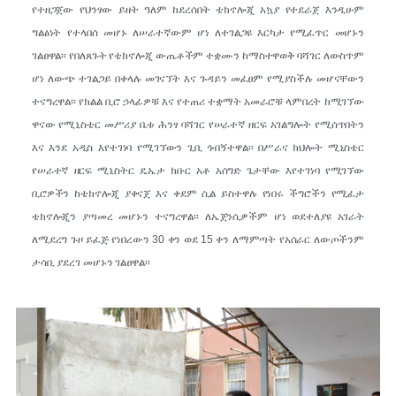
የተዘጋጀው የህንፃው ይዘት ዓለም ከደረሰበት ቴክኖሎጂ አኳያ የተደራጀ እንዲሁም
ግልፅነት የተላበሰ መሆኑ ለሠራተኛውም ሆነ ለተገልጋዩ እርካታ የሚፈጥር መሆኑን
ገልፀዋል፡፡ የበለጸጉት የቴክኖሎጂ ውጤቶችም ተቋሙን ከማስተዋወቅ ባሻገር ለውስጥም
ሆነ ለውጭ ተገልጋይ በቀላሉ መገናኘት እና ጉዳይን መፈፀም የሚያስችሉ መሆናቸውን
ተናግረዋል፡፡ የክልል ቢሮ ኃላፊዎቹ እና የተጠሪ ተቋማት አመራሮቹ ላምበረት ከሚገኘው
ዋናው የሚኒስቴር መሥሪያ ቤቱ ሕንፃ ባሻገር የሠራተኛ ዘርፍ አገልግሎት የሚሰጥበትን
እና እንደ አዲስ እየተገነባ የሚገኘውን ጊቢ ጎብኝተዋል፡፡ በሥራና ክህሎት ሚኒስቴር
የሠራተኛ ዘርፍ ሚኒስትር ዴኤታ ክቡር አቶ አሰግድ ጌታቸው እየተገነባ የሚገኘው
ቢሮዎችን ከቴክኖሎጂ ያቀናጀ እና ቀደም ሲል ይስተዋሉ የነበሩ ችግሮችን የሚፈታ
ቴክኖሎጂን ያጣመረ መሆኑን ተናግረዋል፡፡ ለኤጀንሲዎችም ሆነ ወደተለያዩ አገራት
ለሚደረግ ጉዞ ይፈጅ የነበረውን 30 ቀን ወደ 15 ቀን ለማምጣት የአሰራር ለውጦችንም
ታሳቢ ያደረገ መሆኑን ገልፀዋል፡፡