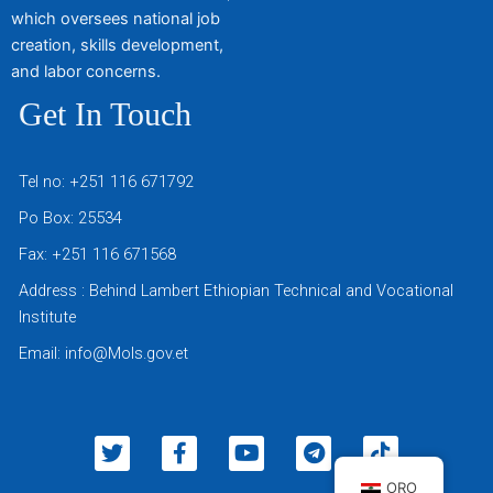
which oversees national job
creation, skills development,
and labor concerns.
Get In Touch
Tel no: +251 116 671792
Po Box: 25534
Fax: +251 116 671568
Address : Behind Lambert Ethiopian Technical and Vocational
Institute
Email: info@Mols.gov.et
T
F
Y
T
T
w
a
o
e
i
i
c
u
l
k
ORO