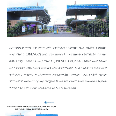
ኢንስቲትዩቱ የተባበሩት መንግስታት የትምህርት፣ ሳይንስና ባህል ድርጅት የቴክኒክና
ሙያ ማዕከል (UNEVOC) አባል ሆነ፡፡ በተባበሩት መንግስታት የትምህርት፣ ሳይንስና
ባህል ድርጅት የቴክኒክና ሙያ ማዕከል (UNEVOC) የፌዴራል ቴክኒክና ሙያ ስልጠና
ኢንስቲትዩትን አባል አድርጎ መቀበሉን አስታወቀ። ማዕከሉ አባል ሀገራት የቴክኒክና ሙያ
ትምህርትና ሥልጠና ሥርዓታቸውን እንዲያጠናክሩ ከመደገፍ ባለፈ የአቅም ግንባታ
ፕሮግራሞች መፍጠር፣ የፈጠራ ፕሮጀክቶች መደገፍ፣ የአለም አቀፍ የእውቀትና ክህሎት
ሽግግር እንዲሁም ትስስር እንዲፈጥሩ ዕድሎችን ይፈጥራል፡፡