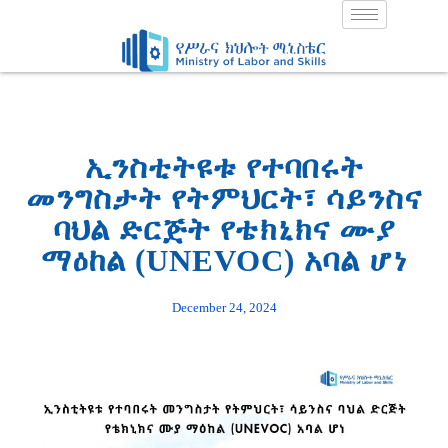
Skip
to
content
ኢንስቲትዩቱ የተባበሩት
መንግስታት የትምህርት፣ ሳይንስና
ባህል ድርጅት የቴክኒክና ሙያ
ማዕከል (UNEVOC) አባል ሆነ
December 24, 2024