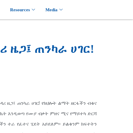
Resources
Media
 ዜጋ፤ ጠንካራ ሀገር!
ሪ ዜጋ፤ ጠንካራ ሀገር! የክህሎት ልማት ዘርፋችን ብቁና
ስኬት እንዲወጣ የሙያ ብቃት ምዘና ሚና የማይተካ ድርሻ
ችን ተራ የፈተና ሂደት አይደለም፡፡ ይልቁንም ክፍተትን