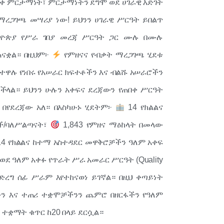
ላቀ ምርታማነት፣ ምርታማነትን ደግሞ ወደ ሀገራዊ እድገት
ማረጋገጫ መሣሪያ ነው! ይህንን ሀገራዊ ሥርዓት ይበልጥ
ትዮጵያ የሥራ ገበያ መረጃ ሥርዓት ጋር ሙሉ በሙሉ
ጠናቋል። በዚህም፦
የምዘናና የብቃት ማረጋገጫ ሂደቱ
ስተዋሉ የነበሩ የአሠራር ክፍተቶችን እና ብልሹ አሠራሮችን
ችላል። ይህንን ሁሉን አቀፍና ደረጃውን የጠበቀ ሥርዓት
 በየደረጃው አለ። በእስካሁኑ ሂደትም፦
14 የክልልና
ች/ባለሥልጣናት፣
1,843 የምዘና ማዕከላት በመላው
 14 የክልልና ከተማ አስተዳደር መዋቅሮቻችን ዓለም አቀፍ
ደ ዓለም አቀፉ የጥራት ሥራ አመራር ሥርዓት (Quality
የማድረግ ሰፊ ሥራም እየተከናወነ ይገኛል። በዚህ ቀጣይነት
ንን እና ተጠሪ ተቋሞቻችንን ጨምሮ በዘርፋችን የዓለም
 ተቋማት ቁጥር ከ20 በላይ ደርሷል።