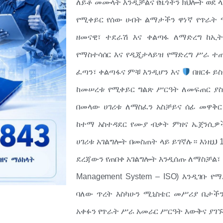
ለይቶ መሙላት እንዲቻልና የዜጎችን ክህሎት ወደ 
የሚቀይር የሰው ሀብት ልማታችን ዋነኛ የጥራት 
ዘመናዊ፣ ተደራሽ እና ቀልጣፋ ለማድረግ ከኢ
የማስተሳሰር እና የዲጂታላይዝ የማድረግ ሥራ ተ
ፈጣን፣ ቀልጣፋና ምቹ እንዲሆን እና
በዘርፉ ይ
ከመሠረቱ የሚቀይር ግልጽ ሥርዓት ለመፍጠር ያስ
በመላው ሀገሪቱ ለማስፈን አስቻይና ሰፊ መዋቅር
ከተማ አስተዳደር የሙያ ብቃት ምዘና ኤጀንሲዎ
ሀገሪቱ አገልግሎት በመስጠት ላይ ይገኛሉ። እነዚህ
ደረጃውን የጠበቀ አገልግሎት እንዲሰጡ ለማስቻል፣ ወ
Management System – ISO) እንዲገቡ 
ባለው ጥረት እስካሁን ሚኒስቴር መሥሪያ ቤታች
አቀፉን የጥራት ሥራ አመራር ሥርዓት እውቅና ያገኙ