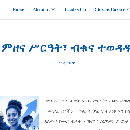
Home
About us
Leadership
Citizens Corner
ምዘና ሥርዓት፣ ብቁና ተወዳዳሪ
June 8, 2026
ጠንካራ የሙያ ብቃት ምዘና ሥርዓት፣ ብቁና ተወዳዳ
ተወዳዳሪ ዜጎችን የማፍራት ሀገራዊ ተልዕኮውን በ
አለው፡፡ የሙያ ብቃት ምዘናና ማረጋገጫ ሥርዓታ