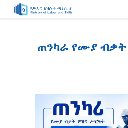
Skip
to
content
ጠንካራ የሙያ ብቃት 