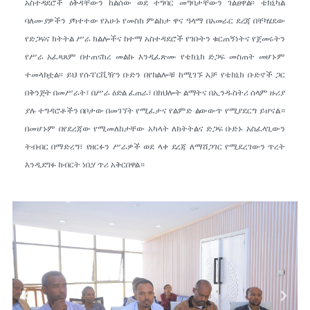
አስተዳደሮች ዕቅዳቸውን ከልሰው ወደ ተግባር መግባታቸውን ገልፀዋል፡፡ ቴክኒካል
ባለሙያዎችን ያካተተው የአሁኑ የመስክ ምልከታ ዋና ዓላማ በአመራር ደረጃ በቸካሄደው
የድጋፍና ክትትል ሥራ ክልሎችና ከተማ አስተዳደሮች የገቡትን ቁርጠኝነትና የጀመሩትን
የሥራ አፈጻጸም በተጠናከረ መልኩ እንዲፈጽሙ የቴክኒክ ድጋፍ መስጠት መሆኑም
ተመላክቷል፡፡ ይህ የሱፐርቪዥን ቡድን በየክልሎቹ ከሚገኙ አቻ የቴክኒክ ቡድኖች ጋር
በቅንጅት በመሥራት፣ በሥራ ዕድል ፈጠራ፣ በክህሎት ልማትና በኢንዱስትሪ ሰላም ዙሪያ
ያሉ ተግዳሮቶችን በቦታው በመገኘት የሚፈታና የልምድ ልውውጥ የሚያደርግ ይሆናል።
በመሆኑም በየደረጃው የሚመለከታቸው አካላት ለክትትልና ድጋፍ ቡድኑ አስፈላጊውን
ትብብር በማድረግ፣ የዘርፉን ሥራዎች ወደ ላቀ ደረጃ ለማሸጋገር የሚደረገውን ጥረት
እንዲደግፉ ክብርት ነቢሃ ጥሪ አቅርበዋል።