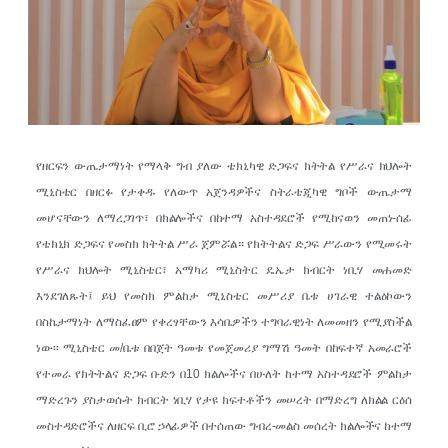
የዘርፍን ውጤታማነት የማላቅ ግብ ያለው ቴክኒካዊ ድጋፍና ክትትል የሥራና ክህሎት
ሚኒስቴር በዘርፉ የታቀዱ የለውጥ አጀንዳዎችና ስትራቴጂካዊ ግቦች ውጤታማ
መሆናቸውን ለማረጋገጥ፣ በክልሎችና በከተማ አስተዳደሮች የሚከናወን መጠነ-ሰፊ
የቴክኒክ ድጋፍና የመስክ ክትትል ሥራ ጀምሯል። የክትትልና ድጋፍ ሥራውን የሚመሩት
የሥራና ክህሎት ሚኒስቴር፣ አማካሪ ሚኒስትር ዴኤታ ክብርት ነቢሃ መሐመድ
እንደገለጹት፤ ይህ የመስክ ምልከታ ሚኒስቴር መሥሪያ ቤቱ ሀገራዊ ተልዕኮውን
በስኬታማነት ለማስፈፀም የቀረፃቸውን እሳቤዎችን ተግባራዊነት ለመመዘን የሚያስችል
ነው፡፡ ሚኒስቴር መ/ቤቱ በበጀት ዓመቱ የመጀመሪያ ግማሽ ዓመት በከፍተኛ አመራሮች
የተመራ የክትትልና ድጋፍ ቡድን በ10 ክልሎችና በሁለት ከተማ አስተዳደሮች ምልከታ
ማድረጉን ያስታወሱት ክብርት ነቢሃ የታዩ ክፍተቶችን መሠረት በማድረግ ለክልል ርዕሰ
መስተዳድሮችና ለዘርፍ ቢሮ ኃላፊዎች በተሰጠው ግብረ-መልስ መሰረት ክልሎችና ከተማ