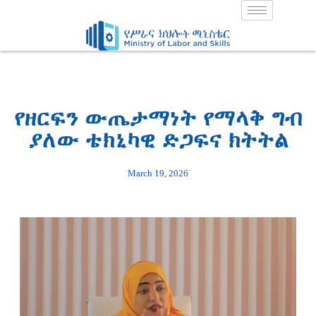
Skip
to
content
የዘርፍን ውጤታማነት የማላቅ ግብ
ያለው ቴክኒካዊ ድጋፍና ክትትል
March 19, 2026