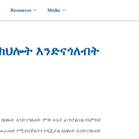
Resources
Media
ክህሎት እንድናጎለብት
 ክህሎት እንድናጎለብት ምቹ ሁኔታ ፈጥሮልናል የአምስት
ን መራመድ የሚያስችለንን የዲጂታል ክህሎት እንድናጎለብት