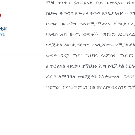
ምቹ ሁኔታን ፈጥሮልናል ሲሉ በመዲናዋ የኮደ
ክህሎታቸውንና እውቀታቸውን እንዲያዳብሩ መንግስ
ዘርግቶ ብዙዎችን ተጠቃሚ ማድረግ ተችሏል፡፡ 
የአዲስ አበባ ከተማ ወጣቶች ማህበርን አነጋግሯ
የዲጂታል እውቀታቸውን እንዲያሳድጉ የሚያስችል
ወጣት ደረጄ ማሞ ማህበሩ የአምስት ሚሊየን 
ፈጥሮልናል ብሏል፡፡ በማህበሩ እገዛ የዲጂታል ክ
ራሱን ለማሻሻል መዘጋጀቱን አስታውቋል፡፡ በዚህ
ፕሮግራሚንግ በመምረጥ ስልጠና እየወሰደ እንደሚገኝ 