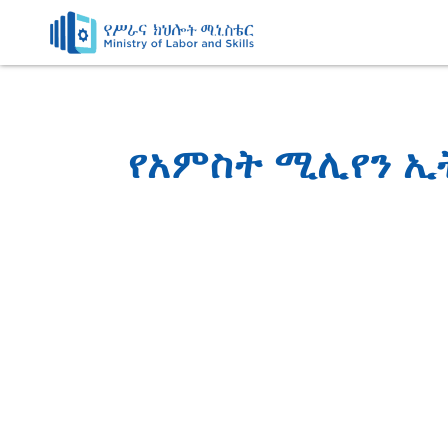
Skip
to
content
የአምስት ሚሊየን ኢ