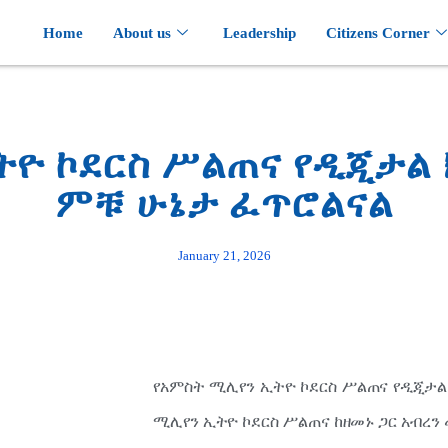
Home
About us
Leadership
Citizens Corner
ትዮ ኮደርስ ሥልጠና የዲጂታል 
ምቹ ሁኔታ ፈጥሮልናል
January 21, 2026
የአምስት ሚሊየን ኢትዮ ኮደርስ ሥልጠና የዲጂታል
ሚሊየን ኢትዮ ኮደርስ ሥልጠና ከዘመኑ ጋር አብረ