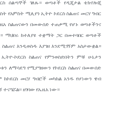
ርስ ሰልጣኞች ገለጹ። ወጣቶች የዲጂታል ቴክኖሎጂ
ት የአምስት ሚሊየን ኢትዮ ኮደርስ ስልጠና መርሃ ግብር
ኢዜአ ስልጠናውን በመውሰድ ተጠቃሚ የሆኑ ወጣቶችንና
ል። ማህበሩ ከተለያዩ ተቋማት ጋር በመተባበር ወጣቶች
 ስልጠና እንዲወስዱ እያገዘ እንደሚገኝም አስታውቋል።
ኢትዮ-ኮደርስ ስልጠና የምንወስድበትን ምቹ ሁኔታን
ህሎቱን ለማሳደግ የሚያግዘውን የኮደርስ ስልጠና በመውሰድ
ም ከኮደርስ መርሃ ግብሮች መካከል አንዱ የሆነውን ዌብ
ተናግሯል፡፡ ዘገባው የኤዜአ ነው።