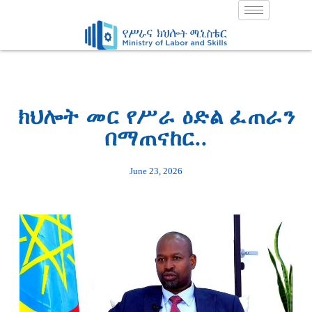
Skip
to
content
ክህሎት መር የሥራ ዕድል ፈጠራን
በማጠናከር..
June 23, 2026