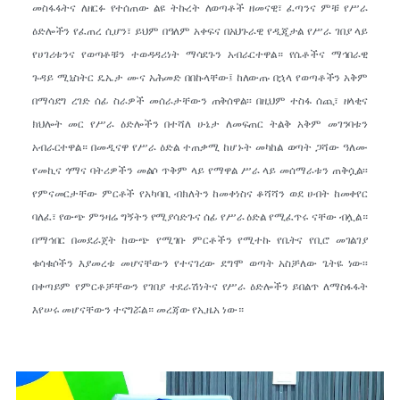
መስፋፋትና ለዘርፉ የተሰጠው ልዩ ትኩረት ለወጣቶች ዘመናዊ፣ ፈጣንና ምቹ የሥራ
ዕድሎችን የፈጠረ ሲሆን፣ ይህም በዓለም አቀፍና በአህጉራዊ የዲጂታል የሥራ ገበያ ላይ
የሀገሪቱንና የወጣቶቹን ተወዳዳሪነት ማሳደጉን አብራርተዋል። የሴቶችና ማኅበራዊ
ጉዳይ ሚኒስትር ዴኤታ ሙና አሕመድ በበኩላቸው፤ ከለውጡ በኋላ የወጣቶችን አቅም
በማሳደግ ረገድ ሰፊ ስራዎች መሰራታቸውን ጠቅሰዋል፡፡ በዚህም ተስፋ ሰጪ፣ ዘላቂና
ክህሎት መር የሥራ ዕድሎችን በተሻለ ሁኔታ ለመፍጠር ትልቅ አቅም መገንባቱን
አብራርተዋል። በመዲናዋ የሥራ ዕድል ተጠቃሚ ከሆኑት መካከል ወጣት ጋሻው ዓለሙ
የመኪና ጎማና ባትሪዎችን መልሶ ጥቅም ላይ የማዋል ሥራ ላይ መሰማራቱን ጠቅሷል፡፡
የምናመርታቸው ምርቶች የአካባቢ ብክለትን ከመቀነስና ቆሻሻን ወደ ሀብት ከመቀየር
ባለፈ፣ የውጭ ምንዛሬ ግኝትን የሚያሳድጉና ሰፊ የሥራ ዕድል የሚፈጥሩ ናቸው ብሏል።
በማኅበር በመደራጀት ከውጭ የሚገቡ ምርቶችን የሚተኩ የቤትና የቢሮ መገልገያ
ቁሳቁሶችን እያመረቱ መሆናቸውን የተናገረው ደግሞ ወጣት አስቻለው ጌትዬ ነው፡፡
በቀጣይም የምርቶቻቸውን የገበያ ተደራሽነትና የሥራ ዕድሎችን ይበልጥ ለማስፋፋት
እየሠሩ መሆናቸውን ተናግሯል። መረጃው የኢዜአ ነው።