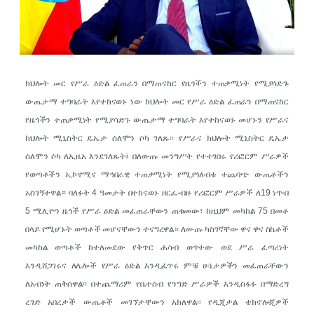
ክህሎት መር የሥራ ዕድል ፈጠራን በማጠናከር የዜጎችን ተጠቃሚነት የሚያሳድጉ
ውጤታማ ተግባራት እየተከናወኑ ነው ክህሎት መር የሥራ ዕድል ፈጠራን በማጠናከር
የዜጎችን ተጠቃሚነት የሚያሳድጉ ውጤታማ ተግባራት እየተከናወኑ መሆኑን የሥራና
ክህሎት ሚኒስትር ዴኤታ ሰለሞን ሶካ ገለጹ፡፡ የሥራና ክህሎት ሚኒስትር ዴኤታ
ሰለሞን ሶካ ለኢዜአ እንደገለጹት፤ በለውጡ መንግሥት የተተገበሩ የሪፎርም ሥራዎች
የወጣቶችን ኢኮኖሚና ማኅበራዊ ተጠቃሚነት የሚያጎለብቱ ተጨባጭ ውጤቶችን
አስገኝተዋል። ባለፉት 4 ዓመታት በተከናወኑ ዘርፈ-ብዙ የሪፎርም ሥራዎች ለ19 ነጥብ
5 ሚሊዮን ዜጎች የሥራ ዕድል መፈጠራቸውን ጠቁመው፣ ከዚህም መካከል 75 በመቶ
በላይ የሚሆኑት ወጣቶች መሆናቸውን ተናግረዋል። ለውጡ ካስገኛቸው ዋና ዋና ስኬቶች
መካከል ወጣቶች ከተለመደው የቅጥር ሐሳብ ወጥተው ወደ ሥራ ፈጣሪነት
እንዲሸጋገሩና ለሌሎች የሥራ ዕድል እንዲፈጥሩ ምቹ ሁኔታዎችን መፈጠራቸውን
ለአብነት ጠቅሰዋል፡፡ በተጨማሪም የቤተሰብ የንግድ ሥራዎች እንዲስፋፉ በማድረግ
ረገድ አበረታች ውጤቶች መገኘታቸውን አክለዋል፡፡ የዲጂታል ቴክኖሎጂዎች