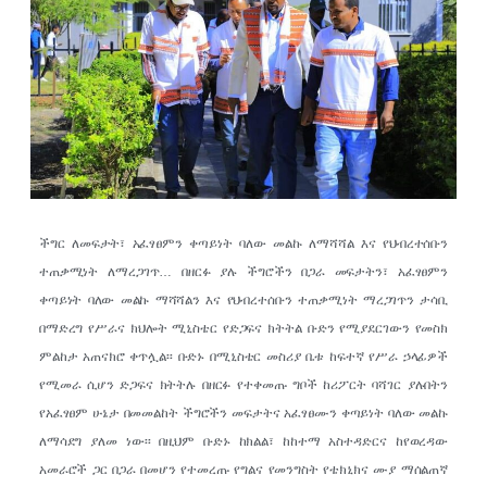
ችግር ለመፍታት፣ አፈፃፀምን ቀጣይነት ባለው መልኩ ለማሻሻል እና የህብረተሰቡን
ተጠቃሚነት ለማረጋገጥ… በዘርፉ ያሉ ችግሮችን በጋራ መፍታትን፣ አፈፃፀምን
ቀጣይነት ባለው መልኩ ማሻሻልን እና የህብረተሰቡን ተጠቃሚነት ማረጋገጥን ታሳቢ
በማድረግ የሥራና ክህሎት ሚኒስቴር የድጋፍና ክትትል ቡድን የሚያደርገውን የመስክ
ምልከታ አጠናክሮ ቀጥሏል፡፡ ቡድኑ በሚኒስቴር መስሪያ ቤቱ ከፍተኛ የሥራ ኃላፊዎች
የሚመራ ሲሆን ድጋፍና ክትትሉ በዘርፉ የተቀመጡ ግቦች ከሪፖርት ባሻገር ያሉበትን
የአፈፃፀም ሁኔታ በመመልከት ችግሮችን መፍታትና አፈፃፀሙን ቀጣይነት ባለው መልኩ
ለማሳደግ ያለመ ነው፡፡ በዚህም ቡድኑ ከክልል፣ ከከተማ አስተዳድርና ከየወረዳው
አመራሮች ጋር በጋራ በመሆን የተመረጡ የግልና የመንግስት የቴክኒክና ሙያ ማሰልጠኛ