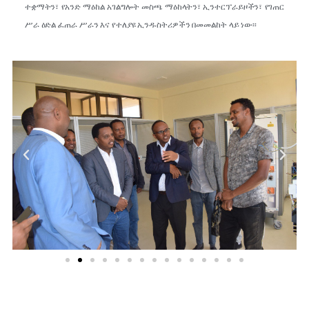
ተቋማትን፣ የአንድ ማዕከል አገልግሎት መስጫ ማዕከላትን፣ ኢንተርፕራይዞችን፣ የገጠር
ሥራ ዕድል ፈጠራ ሥራን እና የተለያዩ ኢንዱስትሪዎችን በመመልከት ላይ ነው፡፡