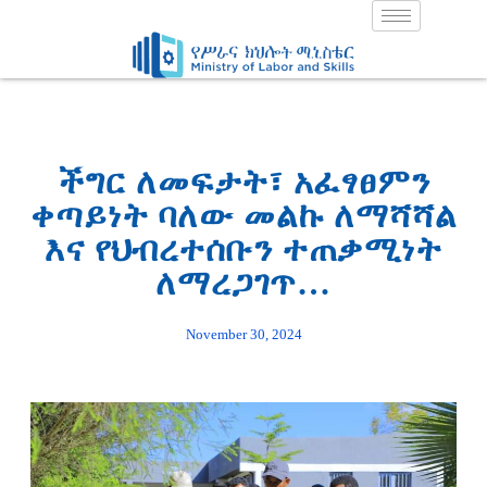
Skip
to
content
ችግር ለመፍታት፣ አፈፃፀምን
ቀጣይነት ባለው መልኩ ለማሻሻል
እና የህብረተሰቡን ተጠቃሚነት
ለማረጋገጥ…
November 30, 2024