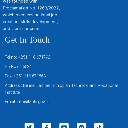
was founded with
Proclamation No. 1263/2022,
which oversees national job
creation, skills development,
and labor concerns.
Get In Touch
Tel no: +251 116 671792
Po Box: 25534
Fax: +251 116 671568
Address : Behind Lambert Ethiopian Technical and Vocational
Institute
Email: info@Mols.gov.et
T
F
Y
T
T