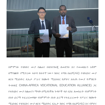
ስምምነቱ የቴክክና ሙያ ስልጠና በቴክኖሎጂ ለመደገፍ እና የመመህራን አቅም
በማጎልበት የሚኖረው ፋይዳ ከፍተኛ ነው። ክቡር ተሻለ በሬቻ(ዶ/ር) የቴክኒክና ሙያ
ዘርፍ ሚኒስትር ዴኤታ ሥራና ክህሎት ሚኒስቴር ከቻይና አፍሪካ የሙያ ትምህርት
ትብብር( CHINA-AFRICA VOCATIONAL EDUCATION ALLIANCE) ጋር
የቴክኒክና ሙያ ስልጠናን ማላቅ በሚያስችሉ ጉዳዮች ላይ በጋራ ለመስራት የስምምነት
ሰነድ ፊርማ ተፈራርመዋል፡፡ የስምምነት ሰነድ ፊርማ የተፈራረሙት የሥራና ክህሎት
ሚኒስቴር የቴክኒክና ሙያ ዘርፍ ሚኒስትር ዴኤታ ክቡር ተሻለ በሬቻ(ዶ/ር) እና የቻይና