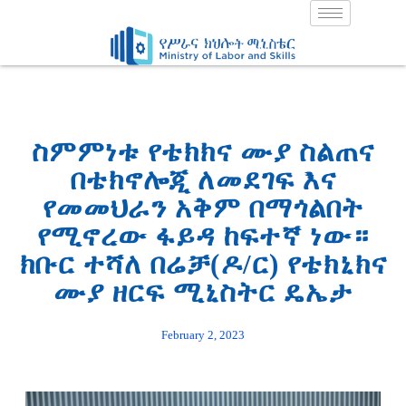
Skip
to
content
ስምምነቱ የቴክክና ሙያ ስልጠና
በቴክኖሎጂ ለመደገፍ እና
የመመህራን አቅም በማጎልበት
የሚኖረው ፋይዳ ከፍተኛ ነው።
ክቡር ተሻለ በሬቻ(ዶ/ር) የቴክኒክና
ሙያ ዘርፍ ሚኒስትር ዴኤታ
February 2, 2023