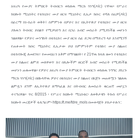
አፍሪካ የሙያና ትምህርት ትብብርን ወክለዉ ማርክ ጎንግ(ዶ/ር) ናቸዉ፡፡ የሥራና
ክህሎት ሚኒስትር የቴክኒክና ሙያ ዘርፍ ሚኒስትር ዴኤታ ክቡር ተሻለ በሬቻ(ዶ/ር)
በፊርማ ስነ-ስራት ወቅት፤ ስምምነቱ በቻይና እና በኢትዮጵያ የቴክኒክና ሙያ ዘርፍ
ያለዉን ትብብር ይበልጥ የሚያሳድግ እና በጋራ አብሮ መስራት ያሚያስችል መሆኑን
ገልጸዋል፡፡ የቻይና መንግስት በቴክኒክና ሙያ ዘርፍ ሰፊ ድጋፍ በማድረግ ላይ እንደሚገኝ
የጠቆሙት ክቡር ሚኒስትር ዴኤታው ይህ ስምምነትም የቴክክና ሙያ ስልጠና
በቴክኖሎጂ ለመደገፍ፣ የመመህራን አቅም በማጎልበት፣ የ 21ኛዉ ክፍለ ዘመን የቴክኒክና
ሙያ ስልጠና ልምድ መለዋወጥ እና በሌሎችም ዘርፎች አብሮ መስራት የሚያስችል
መሆኑን ጠቁመዋል፡፡ የቻይና አፍሪካ የሙያ ትምህርት ትብብርን ወክለዉ ንግግር ያደረጉ
ማርክ ጎንግ(ዶ/ር) በበኩላቸዉ ቻይና በቴክኒክና ሙያ ስልጠና በእጅጉ መጠቀሟን ገልጸዉ
ልምዷን ደግሞ ለኢትዮጵያ ለማካፈል እና በትብብር ለመስራት ቁርጠኛ መሆኗን
ተናግረዋል፡፡ ጥር 8/2015 ፡ የሥራና ክህሎት ሚኒስቴር፡ ለወቅታዊን ትኩስ የሥራና
ክህሎት መረጃዎች ቴሌግራም፦https://t.me/fdre_mols በመወዳጀት ይከታተሉን::