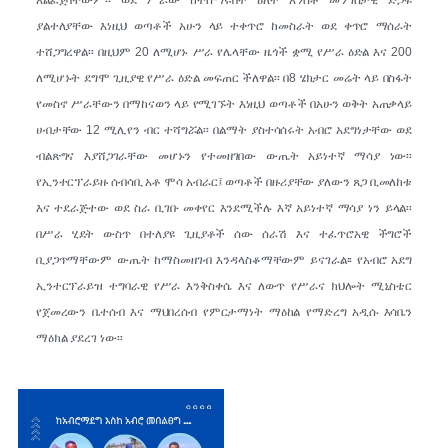
ያልተለያቸው እነዚህ ወጣቶች አሁን ላይ ተቀጥሮ ከመስራት ወደ ቀጥሮ ማሰራት
ተሸጋግረዋል፡፡ በዚህም 20 ለሚሆኑ ሥራ የሌላቸው ዜጎች ቋሚ የሥራ ዕድል እና 200
ለሚሆኑት ደግሞ ጊዚያዊ የሥራ ዕድል መፍጠር ችለዋል፡፡ በ8 ሄክታር መሬት ላይ በስፋት
የመስኖ ሥራቸውን በማከናወን ላይ የሚገኙት እነዚህ ወጣቶች በአሁን ወቅት አጠቃላይ
ሀብታቸው 12 ሚሊየን ብር ተሻግሯል፡፡ በልማት ያስተሳሰሩት አብሮ አደግነታቸው ወደ
ብልጽግና እያሸጋገራቸው መሆኑን የተመዘገበው ውጤት አይነተኛ ማሳያ ነው፡፡
የኢንተርፕራይዙ ሰብሳቢ አቶ ሞሳ አብራር፤ ወጣቶች በዙሪያቸው ያለውን ጸጋ ቢመለከቱ
እና ተደራጅተው ወደ ስራ ቢገቡ መቀየር እንደሚችሉ እኛ አይነተኛ ማሳያ ነን ይላል፡፡
በሥራ ሂደት ውስጥ በተለያዩ ጊዚያቶች ሰው ሰራሽ እና ተፈጥሮአዊ ችግሮች
ቢያጋጥማቸውም ውጤት ከማስመዘገብ እንዳላስቆማቸውም ይናገራል፡፡ የአብሮ አደግ
ኢንተርፕራይዝ ተግባራዊ የሥራ እንቅስቀሴ እና ለውጥ የሥራና ክህሎት ሚኒስቴር
የጀመረውን ቤተሰብ እና ማህበረሰብ የምርታማነት ማዕከል የማድረግ አዲሱ እሳቤን
ማዕክል ያደረገ ነው፡፡