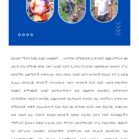
ከአብሮ ማደግ እስከ አብሮ መበልፀግ … መገኛው በማዕከላዊ ኢትዮጵያ ክልል በማረቆ ልዩ
ወረዳ ሆቤ በሚባል ቀበሌ ነው፤ አብሮ አደግ ኢንተርፕራይዝ፡፡ በአካባቢው በመስኖ ሥራ
በተሰማሩ አልሚዎች ተቀጥረው ይሰሩ በነበሩ አብሮ አደግ ወጣቶች በገጠር የሥራ ዕድል
ፈጠራ በተደራጁ ወጣቶች የተመሰረተ ነው፡፡ ወጣቶቹ የርስ በርስ መስተጋብራቸው
ይበልጥ ለማጎልበት አብሮ አደግነታቸውን ወደ ብልጽግና ለመቀየር አዋጭነቱን
ተነግሯቸው ሳይሆን በተግባር አልፈውበት ባረጋገጡት የመስኖ ስራ ተሰማሩ፡፡ ተቀጥረው
በሚሰሩበት ወቅት ያጠራቀሙት አስር ሺህ ብር ቆጥበው አንድ መቶ ሺህ ብር ተበድረው
ወደ መስኖ ስራ የገቡት እነዚህ ወጣቶች በገበያ ተፈላጊ የሆኑ የጓሮ አትክልቶችን
ማምረት ጀመሩ፡፡ በገበያ ተፈላጊ የሆነ ምርት፣ በተሰማሩበት ሥራ የነበራቸው ክህሎት
እና በሥራው የመቀየር ፍላጎታቸው ተዳምረው ወደ ውጤት ለመሸጋገር ጊዜ
አልፈጀባቸውም፡፡ ወደ ሥራው ከተሰማሩበት ዕለት አንስቶ መንግስታዊ ድጋፍ