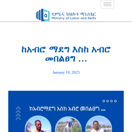
Skip
to
content
ከአብሮ ማደግ እስከ አብሮ
መበልፀግ …
January 19, 2025