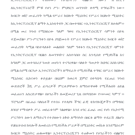
ኢንተርፕረነረሺፕን ተጠቅመን የሀገራችንን ብልፅግና እውን ለማድረግ
ለኢንተርፕሩነሮች ምቹ የሆነ ሥነ- ምህዳርን መገንባት ቀዳሚ ተግባራችን ነው።
ክብርት ወ/ሮ ሙፈሪሃት ካሚል የሥራና ክህሎት ሚኒስትር የሥራና ክህሎት ሚኒስትር
ከኢንተርፕሪነርሺፕ ልማት ኢኒስቲትዩት ጋር በመተባበር ‹‹ኢንተርፕረነርሺፕ ለሁሉም››
በሚል መሪ ሃሳብ የሚከበረው ዓለም ዓቀፍ የኢንተርፕረነርሺፕ ሳምንት በይፋ
ተጀመሯል፡፡ ሥነ-ሥርዓቱን በይፋ ያስጀመሩት የሥራና ክህሎት ሚኒስትር ክብርት ወ/ሮ
ሙፈሪሃት ካሚል ባስተላለፉት መልዕክት ዓለም ዓቀፉን የኢንተርፕሪነርሺፕ ሳምንት
የኢንትርፕረነርሺፕ ባህልን ለመገንባትና አስተሳሰቡ ስር እንዲሰድ የሚያስችል እና
ከዓለም ጋር መተሳሰሪያ ገመድ መሆኑን ተናግረዋል፡፡ ባለፉት ዓመታት ከህዳር እስከ ህዳር
በሚል ስያሜ በርካታ ኢንተርፕርነሮችን ለማፍራት የሚያስችል ተግባር በሥራና ክህሎት
ሚኒስቴር ሲከናወን ቆይቷል። በዚህም ከወረዳ ጀምሮ በተካሄዱ የፈጠራ ሃሳብ
ውድድሮች 3ሺ ሥራ ፈጣረዎች ምርቶቻቸውን ለማስተዋወቅ የሚችሉበት ዕድል
መፈጠሩን አስረድታዋል፡፡ በሀገራችን ለመጀመሪያ ጊዜ በተካሄደው የ‹‹ሠመር ካምፕ ››
ፕሮግራም በፈጠራ ባለቤቶች የተሰሩ የተለያዩ ችግር ፈቺ ቴክኖሎጂዎችን በማዳበር
ለገበያ የማብቃት ሥራ መሰራቱንም ገልፀዋል፡፡ እንደ ሀገር ፈጠራ መር የሆነ የኢኮኖሚ
ሥርዓትን ዕውን ለማድረግ የተያዘውን ዕቅድ ለማሳካት በዘርፉ ልማት ተደራሽ ያልሆኑ
የህበረተሰብ ክፍሎች ለመድረስ የሚያስችሉ ሥራዎች በሚኒስትር መ/ቤቱ እንደሚሰሩም
ክብርት ሚኒስትር ጠቁመዋል፡፡ ኢንተርፕረነረሺፕን ተጠቅመን የሀገራችንን ብልፅግና