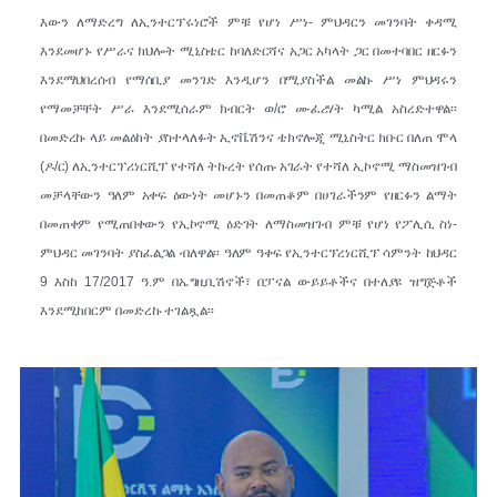
እውን ለማድረግ ለኢንተርፕሩነሮች ምቹ የሆነ ሥነ- ምህዳርን መገንባት ቀዳሚ
እንደመሆኑ የሥራና ክህሎት ሚኒስቴር ከባለድርሻና አጋር አካላት ጋር በመተባበር ዘርፉን
እንደማህበረሰብ የማሰቢያ መንገድ እንዲሆን በሚያስችል መልኩ ሥነ ምህዳሩን
የማመቻቸት ሥራ እንደሚሰራም ክብርት ወ/ሮ ሙፈሪሃት ካሚል አስረድተዋል፡፡
በመድረኩ ላይ መልዕክት ያስተላለፉት ኢኖቬሽንና ቴክኖሎጂ ሚኒስትር ክቡር በለጠ ሞላ
(ዶ/ር) ለኢንተርፕሪነርሺፕ የተሻለ ትኩረት የሰጡ አገራት የተሻለ ኢኮኖሚ ማስመዝገብ
መቻላቸውን ዓለም አቀፍ ዕውነት መሆኑን በመጠቆም በሀገራችንም የዘርፉን ልማት
በመጠቀም የሚጠበቀውን የኢኮኖሚ ዕድገት ለማስመዝገብ ምቹ የሆነ የፖሊሲ ስነ-
ምህዳር መገንባት ያስፈልጋል ብለዋል፡፡ ዓለም ዓቀፍ የኢንተርፕረነርሺፕ ሳምንት ከህዳር
9 እስከ 17/2017 ዓ.ም በኤግዚቢሽኖች፣ በፓናል ውይይቶችና በተለያዩ ዝግጅቶች
እንደሚከበርም በመድረኩ ተገልጿል፡፡