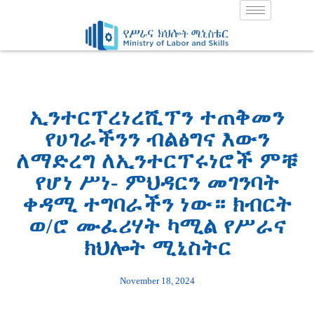
Skip
to
content
ኢንተርፕረነረሺፕን ተጠቅመን
የሀገራችንን ብልፅግና እውን
ለማድረግ ለኢንተርፕሩነሮች ምቹ
የሆነ ሥነ- ምህዳርን መገንባት
ቀዳሚ ተግባራችን ነው። ክብርት
ወ/ሮ ሙፈሪሃት ካሚል የሥራና
ክህሎት ሚኒስትር
November 18, 2024