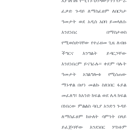
እያገለገሉ የሚገኙ ህንዳውያንን የሥራ
ፈቃድ ጉዳይ ለማስፈፀም ለበርካታ
ዓመታት ወደ አዲስ አበባ ይመላለሱ
እንደነበረ በማስታወስ
የሚወስድባቸው የተራዘመ ጊዜ ለብዙ
ችግርና እንግልት ይዳርጋቸው
እንደነበረም ይናገራሉ፡፡ ቀደም ባሉት
ዓመታት አገልግሎቱ የሚሰጠው
ማኑዋል በሆነ መልኩ ስለነበር ፋይል
መፈለግ፣ ከአንድ ክፍል ወደ ሌላ ክፍል
በነበረው ምልልስ ሳቢያ አንድን ጉዳይ
ለማስፈፀም ከሁለት ሳምንት በላይ
ይፈጅባቸው እንደነበር ሦስቱም