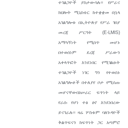
ተገልጋዮች ያስታውሳሉ፡፡ የሥራና
ክህሎት ሚኒስቴር ከተቋቋመ በኋላ
አገልግሎቱ በኢትዮጵያ የሥራ ገበያ
መረጃ ሥርዓት (E-LMIS)
አማካኝነት የሚሰጥ መሆኑ
በተወሰነም ደረጃ ሥራውን
አቀላጥፎት እንደነበር የሚገልፁት
ተገልጋዮች ነገር ግን የተወሰኑ
አገልግሎቶች በተለያየ ቦታ የሚሰጡ
መሆናቸውበአሠራር ፍጥነት ላይ
የራሱ የሆነ ተፅ ዕኖ እንደነበረው
ይናገራሉ፡፡ ዛሬ ሦስቱም ባለጉዳዮች
ቅልጥፍናን ከፍጥነት ጋር አጣምሮ