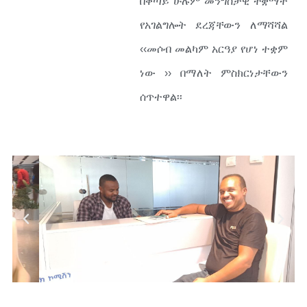
በቀጣይ ሁሉም መንግስታዊ ተቋማት
የአገልግሎት ደረጃቸውን ለማሻሻል
‹‹መሶብ መልካም አርዓያ የሆነ ተቋም
ነው ›› በማለት ምስክርነታቸውን
ሰጥተዋል፡፡