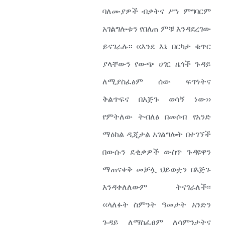
ባለሙያዎች ብቃትና ሥነ ምግባርም
አገልግሎቱን የበለጠ ምቹ እንዳደረገው
ይናገራሉ፡፡ ‹‹እንደ እኔ በርካታ ቁጥር
ያላቸውን የውጭ ሀገር ዜጎች ጉዳይ
ለሚያስፈፅም ሰው ፍጥነትና
ቅልጥፍና በእጅጉ ወሳኝ ነው››
የምትለው ትብለፅ በመሶብ የአንድ
ማዕከል ዲጂታል አገልግሎት በተገኘች
በውሱን ደቂቃዎች ውስጥ ጉዳዩዋን
ማጠናቀቅ መቻሏ ህይወቷን በእጅጉ
እንዳቀለለውም ትናገራለች፡፡
‹‹ላለፉት ስምንት ዓመታት አንድን
ጉዳይ ለማስፈፀም ለሳምንታትና