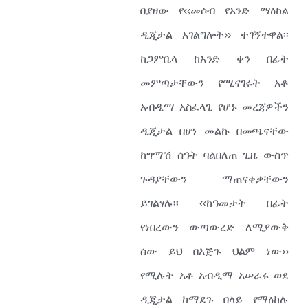
በያዘው የ‹‹መሶብ የአንድ ማዕከል
ዲጂታል አገልግሎት›› ተገኝተዋል፡፡
ከጋምቤላ ከአንድ ቀን በፊት
መምጣታቸውን የሚናገሩት አቶ
አብዲማ አስፈላጊ የሆኑ መረጃዎችን
ዲጂታል በሆነ መልኩ በመጫናቸው
ከግማሽ ሰዓት ባልበለጠ ጊዜ ውስጥ
ጉዳያቸውን ማጠናቀቃቸውን
ይገልፃሉ፡፡ ‹‹ከዓመታት በፊት
የነበረውን ውጣውረድ ለሚያውቅ
ሰው ይህ በእጅጉ ህልም ነው››
የሚሉት አቶ አብዲማ አሠራሩ ወደ
ዲጂታል ከማደጉ በላይ የማዕከሉ