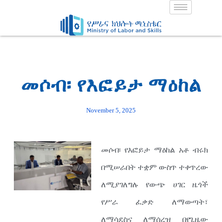
Skip
to
content
መሶብ፡ የእፎይታ ማዕከል
November 5, 2025
መሶብ፡ የእፎይታ ማዕከል አቶ ብሩክ
በሚሠራበት ተቋም ውስጥ ተቀጥረው
ለሚያገለግሉ የውጭ ሀገር ዜጎች
የሥራ ፈቃድ ለማውጣት፣
ለማሳደስና ለማሰረዝ በየጊዜው