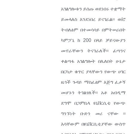
አገልግሎቱን ይሰጡ ወደነበሩ ተቋማት
ይመላለስ እንደነበረ ይናገራል፡፡ ወ/ሮ
ትብለፅም በተመሳሳይ በምትሠራበት
ካምፓኒ ከ 200 በላይ ቻይናውያን
መኖራቸውን ትናገራለች፡፡ ፈጣንና
ቀልጣፋ አገልግሎት በሌለበት ሁኔታ
በርካታ ቁጥር ያላቸውን የውጭ ሀገር
ዜጎች ጉዳይ ማስፈፅም እጅግ ፈታኝ
መሆኑን ትገልፃለች፡፡ አቶ አብዲማ
ደግሞ በጋምቤላ ዩኒቨርሲቲ የውጭ
ግንኙነት ቡድን መሪ ናቸው ፡፡
እሳቸውም በዩኒቨርሲቲያቸው ውስጥ