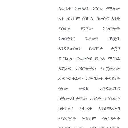
ለወራት እመላለስ ነበር›› የሚለው
አቶ ብሩክም በበኩሉ በመሶብ አንድ
ማዕከል ያገኘው አገልግሎት
ጉልበቱንና ጊዜውን በእጅጉ
እንደቆጠበለት በፈገግታ ታጅቦ
ይናገራል፡፡ በ‹‹መሶብ የአንድ ማዕከል
ዲጂታል አገልግሎት›› የተጀመረው
ፈጣንና ቀልጣፋ አገልግሎት ቀጣይነት
ባለው መልኩ እንዲጠናከር
ከሚመለከታቸው አካላት ተገቢውን
ክትትልና ትኩረት እንደሚፈልግ
የሚናገሩት ሦስቱም ባለጉዳዮች