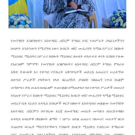
የመንግስት አገልግሎትና አስተዳደር ሪፎርም ትግበራ ሀገር የመሥራት ኃላፊነታችንን
በብቃት እንድንወጣ የሚያግዝ ነው፡፡ ክብርት ወ/ሮ ሙፈሪሃት ካሚል የሥራና ክህሎት
ሚኒስቴር ሚኒስትር በሥራና ክህሎት ሚኒስቴር ለሁለት ተከታታይ ቀናት ሲካሄድ የቆው
የአፈፃፀም ግምገማ፣ የመንግስት አገልግሎትና አስተዳደር ሪፎርም ትግበራ ምዕራፍ
እቅድ ትውውቅ እና የቀጣይ የትኩረት አቅጣጫዎች መድረክ አመራርና ሠራተኛው
ለቀጣይ ሥራዎች ያላቸውን የላቀ ቁርጠኝነት ያሳዩበት ባለዘጠኝ ነጥብ የአቋም
መግለጫና ቃለ መሐላ በመፈፀም ተጠናቋል፡፡ በማጠቃለያ ላይ የቀጣይ ሥራዎች መመሪያ
የሰጡት የሥራና ክህሎት ሚኒስቴር ሚኒስትር ክብርት ወ/ሮ ሙፈሪሃት ካሚል ሚኒስቴር
መስሪያ ቤቱ የራሱን አዳዲስ እሳቤዎች ቀርፆ በለውጥ አስተሳሰብ መቋቋሙ የመንግስት
አስተዳደር ሪፎርምን በተገቢው ደረጃ ለመተግበር መሰረት መጣሉን አስረድተዋል፡፡
አዳዲስ እሳቤዎቹ በክህሎት ልማት ፣ በሥራ ዕድል ፈጠራና በአሠሪና ሠራተኛ ዘርፍ
ተጨባጭ ውጤት ማስገኘታቸውን የገለፁት ክብርት ሚኒስትር የሪፎርሙ ትግበራው
ሀገር የመሥራት ኃላፊነታችንን በብቃት እንድንወጣ የሚያግዝ ነው ብለዋል፡፡