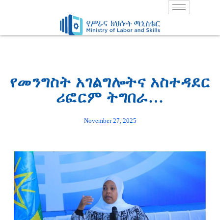
Skip
to
content
የመንግስት አገልግሎትና አስተዳደር
ሪፎርም ትግበራ…
November 27, 2025