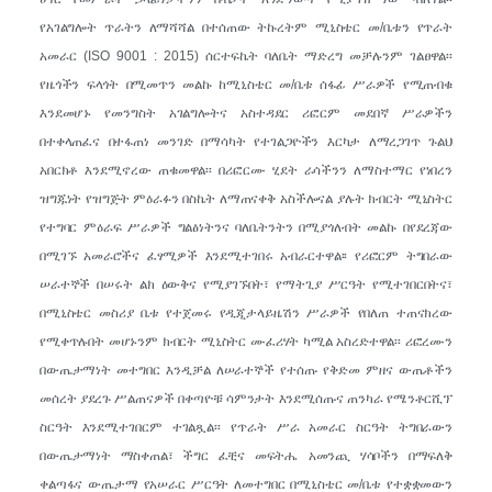
የአገልግሎት ጥራትን ለማሻሻል በተሰጠው ትኩረትም ሚኒስቴር መ/ቤቱን የጥራት
አመራር (ISO 9001 : 2015) ሰርተፍኬት ባለቤት ማድረግ መቻሉንም ገልፀዋል፡፡
የዜጎችን ፍላጎት በሚመጥን መልኩ ከሚኒስቴር መ/ቤቱ ሰፋፊ ሥራዎች የሚጠብቁ
እንደመሆኑ የመንግስት አገልግሎትና አስተዳደር ሪፎርም መደበኛ ሥራዎችን
በተቀላጠፈና በተፋጠነ መንገድ በማሳካት የተገልጋዮችን እርካታ ለማረጋገጥ ጉልህ
አበርክቶ እንደሚኖረው ጠቁመዋል፡፡ በሪፎርሙ ሂደት ራሳችንን ለማስተማር የነበረን
ዝግጁነት የዝግጅት ምዕራፉን በስኬት ለማጠናቀቅ አስችሎናል ያሉት ክብርት ሚኒስትር
የተግባር ምዕራፍ ሥራዎች ግልፅነትንና ባለቤትንትን በሚያጎለብት መልኩ በየደረጃው
በሚገኙ አመራሮችና ፈፃሚዎች እንደሚተገበሩ አብራርተዋል፡፡ የሪፎርም ትግበራው
ሠራተኞች በሠሩት ልክ ዕውቅና የሚያገኙበት፣ የማትጊያ ሥርዓት የሚተገበርበትና፣
በሚኒስቴር መስሪያ ቤቱ የተጀመሩ የዲጂታላይዜሽን ሥራዎች የበለጠ ተጠናክረው
የሚቀጥሉበት መሆኑንም ክብርት ሚኒስትር ሙፈሪሃት ካሚል አስረድተዋል፡፡ ሪፎረሙን
በውጤታማነት መተግበር እንዲቻል ለሠራተኞች የተሰጡ የቅድመ ምዘና ውጤቶችን
መሰረት ያደረጉ ሥልጠናዎች በቀጣዮቹ ሳምንታት እንደሚሰጡና ጠንካራ የሜንቶርሺፕ
ስርዓት እንደሚተገበርም ተገልጿል፡፡ የጥራት ሥራ አመራር ስርዓት ትግበራውን
በውጤታማነት ማስቀጠል፣ ችግር ፈቺና መፍትሔ አመንጪ ሃሳቦችን በማፍለቅ
ቀልጣፋና ውጤታማ የአሠራር ሥርዓት ለመተግበር በሚኒስቴር መ/ቤቱ የተቋቋመውን