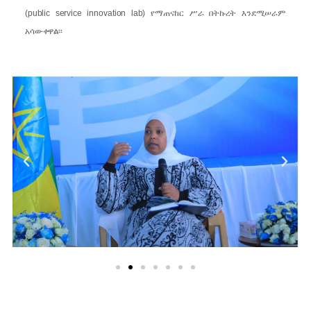
(public service innovation lab) የማጠናከር ሥራ በትኩረት እንደሚሠራም
አሳውቀዋል፡፡